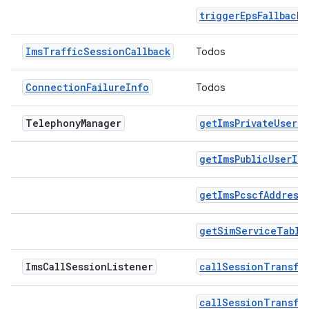
triggerEpsFallback
ImsTrafficSessionCallback
Todos
ConnectionFailureInfo
Todos
Telephony
Manager
getImsPrivateUserId
getImsPublicUserId
getImsPcscfAddress
getSimServiceTable
Ims
Call
Session
Listener
callSessionTransfe
callSessionTransfe