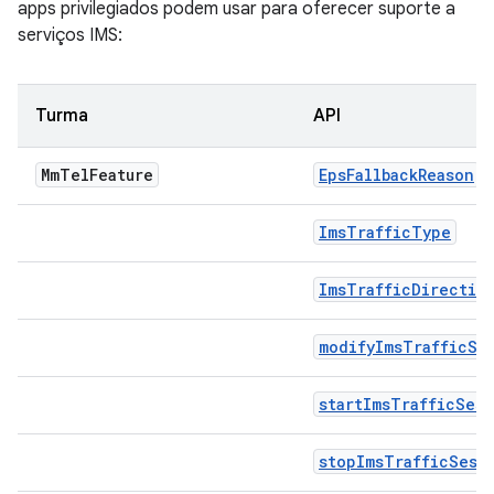
apps privilegiados podem usar para oferecer suporte a
serviços IMS:
Turma
API
Mm
Tel
Feature
EpsFallbackReason
ImsTrafficType
ImsTrafficDirectio
modifyImsTrafficSe
startImsTrafficSess
stopImsTrafficSess