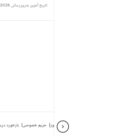
تاریخ آخرین به‌روزرسانی 2026-06-18 به‌وقت ساعت هماهنگ جهانی.
ساخت
مخزن Android
الزامات
بارگیری
پیش‌نمایش کدهای دودویی
تصاویر تنظیمات کارخانه
کدهای دودویی درایور
درباره Android
انجمن
شرایط حقوقی
مجوز
حریم خصوصی
بازخورد درب