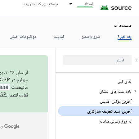
اسناد
جستجوی کد اندروید
مستندات
چه خبر؟
شروع شدن
امنیت
موضوعات اصلی
از 
چهارم در AOSP منتشر خواهیم کرد. برای ساخت و مشارکت در AOSP،
نمای کلی
مانیفست
ease
یادداشت های انتشار
تغییرات در AOSP
آخرین بولتن امنیتی
آخرین سند تعریف سازگاری
به روز رسانی سایت