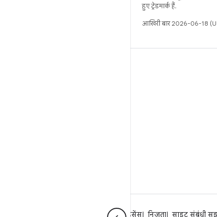
हुए ट्रेडमार्क हैं.
आखिरी बार 2026-06-18 (UT
बिल्ड
Android डेटा संग्रह स्थान
इस्तेमाल संबंधी ज़रूरी बातें
डाउनलोड करने का तरीका
बाइनरी की झलक देखें
फ़ैक्ट्री इमेज
ड्राइवर बाइनरी
Android के बारे में
समुदाय
कानूनी
लाइसेंस
निजता
साइट संबंधी सु