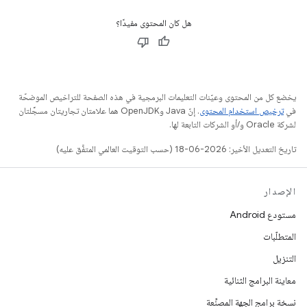
هل كان المحتوى مفيدًا؟
يخضع كل من المحتوى وعيّنات التعليمات البرمجية في هذه الصفحة للتراخيص الموضحّة
في
ترخيص استخدام المحتوى
. إنّ Java وOpenJDK هما علامتان تجاريتان مسجَّلتان
لشركة Oracle و/أو الشركات التابعة لها.
تاريخ التعديل الأخير: 2026-06-18 (حسب التوقيت العالمي المتفَّق عليه)
الإصدار
مستودع Android
المتطلّبات
التنزيل
معاينة البرامج الثنائية
نسخة برامج الجهة المصنِّعة