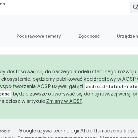
rch
Podstawowe tematy
Zgodność
Urządzen
aby dostosować się do naszego modelu stabilnego rozwoju t
 ekosystemie, będziemy publikować kod źródłowy w AOSP w
 współtworzenia AOSP używaj gałęzi
android-latest-rele
ease
będzie zawsze odwoływać się do najnowszej wersji pr
znajdziesz w artykule
Zmiany w AOSP
.
Google używa technologii AI do tłumaczenia treści