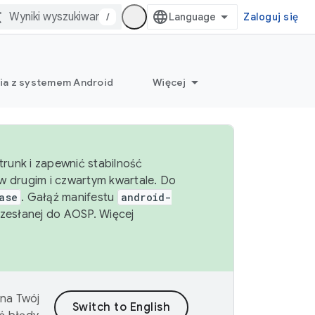
/
Zaloguj się
ia z systemem Android
Więcej
runk i zapewnić stabilność
 drugim i czwartym kwartale. Do
ase
. Gałąź manifestu
android-
zesłanej do AOSP. Więcej
 na Twój