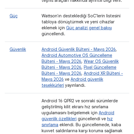
teşhis araçları hakkında ayrıntılı bilgi verir.
Güç
Wattson'ın desteklediği SoC'lerin listesini
tabloya dönüştürmek ve yeni cihazlar
eklemek için
Güç analizi genel bakışı
güncellendi.
Güvenlik
Android Güvenlik Bülteni - Mayıs 2026
,
Android Automotive OS Güncelleme
Bülteni - Mayıs 2026
,
Wear OS Güvenlik
Bülteni - Mayıs 2026
,
Pixel Güncelleme
Bülteni - Mayıs 2026
,
Android XR Bülteni -
Mayıs 2026
ve
Android güvenlik
teşekkürleri
yayınlandı.
Android 16 QPR2 ve sonraki sürümlerde
geliştirilmiş kilit ekranı hız sınırlama
uygulamasını belgelemek için
Android
güvenlik özellikleri
güncellendi ve
hız
sınırlama
eklendi. Bu güncellemede, kaba
kuvvet saldırılarına karşı koruma sağlamak