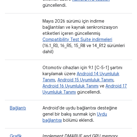
güncellendi.
Mayıs 2026 sürümü için indirme
bağlantıları ve kaynak senkronizasyon
etiketleri içeren güncellenmiş
Compatibility Test Suite indirmeleri
(16.1_R3, 16_R5, 15_R8 ve 14_R12 sürümleri
dahil)
Otomotiv cihazları için 9.1 [C-5-1] şartını
karşılamak üzere
Android 14 Uyumluluk
Tanımı
,
Android 15 Uyumluluk Tanımı
,
Android 16 Uyumluluk Tanımı
ve
Android 17
Uyumluluk Tanımı
güncellendi.
Bağlantı
Android'de uydu bağlantısı desteğine
genel bir bakış sunmak için
Uydu
bağlantısı
bölümü eklendi.
Grafik
Implement DMABUF and GPU memory