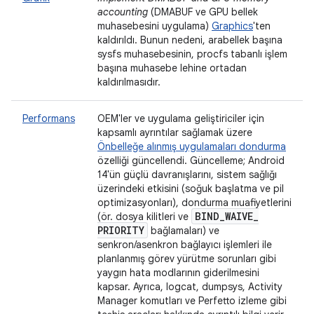
accounting
(DMABUF ve GPU bellek
muhasebesini uygulama)
Graphics
'ten
kaldırıldı. Bunun nedeni, arabellek başına
sysfs muhasebesinin, procfs tabanlı işlem
başına muhasebe lehine ortadan
kaldırılmasıdır.
Performans
OEM'ler ve uygulama geliştiriciler için
kapsamlı ayrıntılar sağlamak üzere
Önbelleğe alınmış uygulamaları dondurma
özelliği güncellendi. Güncelleme; Android
14'ün güçlü davranışlarını, sistem sağlığı
üzerindeki etkisini (soğuk başlatma ve pil
optimizasyonları), dondurma muafiyetlerini
BIND
_
WAIVE
_
(ör. dosya kilitleri ve
PRIORITY
bağlamaları) ve
senkron/asenkron bağlayıcı işlemleri ile
planlanmış görev yürütme sorunları gibi
yaygın hata modlarının giderilmesini
kapsar. Ayrıca, logcat, dumpsys, Activity
Manager komutları ve Perfetto izleme gibi