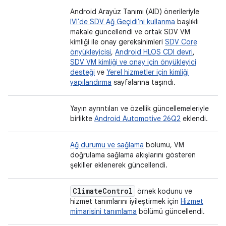
Android Arayüz Tanımı (AID) önerileriyle
IVI'de SDV Ağ Geçidi'ni kullanma
başlıklı
makale güncellendi ve ortak SDV VM
kimliği ile onay gereksinimleri
SDV Core
önyükleyicisi
,
Android HLOS CDI devri
,
SDV VM kimliği ve onay için önyükleyici
desteği
ve
Yerel hizmetler için kimliği
yapılandırma
sayfalarına taşındı.
Yayın ayrıntıları ve özellik güncellemeleriyle
birlikte
Android Automotive 26Q2
eklendi.
Ağ durumu ve sağlama
bölümü, VM
doğrulama sağlama akışlarını gösteren
şekiller eklenerek güncellendi.
Climate
Control
örnek kodunu ve
hizmet tanımlarını iyileştirmek için
Hizmet
mimarisini tanımlama
bölümü güncellendi.