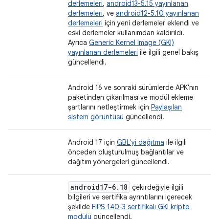
derlemeleri
,
android13-5.15 yayınlanan
derlemeleri
, ve
android12-5.10 yayınlanan
derlemeleri
için yeni derlemeler eklendi ve
eski derlemeler kullanımdan kaldırıldı.
Ayrıca
Generic Kernel Image (GKI)
yayınlanan derlemeleri
ile ilgili genel bakış
güncellendi.
Android 16 ve sonraki sürümlerde APK'nın
paketinden çıkarılması ve modül ekleme
şartlarını netleştirmek için
Paylaşılan
sistem görüntüsü
güncellendi.
Android 17 için
GBL'yi dağıtma
ile ilgili
önceden oluşturulmuş bağlantılar ve
dağıtım yönergeleri güncellendi.
android17-6
.
18
çekirdeğiyle ilgili
bilgileri ve sertifika ayrıntılarını içerecek
şekilde
FIPS 140-3 sertifikalı GKI kripto
modülü
güncellendi.