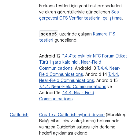
Frekans testleri için yeni test prosedürleri
ve ekran görüntüleriyle güncellenen
Ses
çerçevesi CTS Verifier testlerini çalıştırma
.
scene5
üzerinde çalışan
Kamera ITS
testleri
güncellendi.
Android 12
7.4.4'te eski bir NFC Forum Etiket
Türü 1 şartı kaldırıldı. Near-Field
Communications
, Android 13
7.4.4. Near-
Field Communications
, Android 14
7.4.4.
Near-Field Communications
, Android 15
7.4.4. Near-Field Communications
ve
Android 16
7.4.4. Near-Field
Communications
.
Cuttlefish
Create a Cuttlefish hybrid device
(Mürekkep
Balığı hibrit cihaz oluşturma) bölümünde
yalnızca Cuttlefish satıcısı için derleme
hedefi açıklaması eklendi.