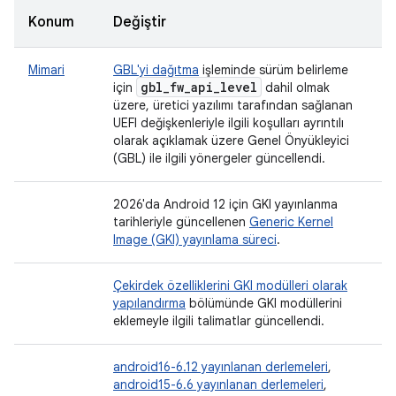
Konum
Değiştir
Mimari
GBL'yi dağıtma
işleminde sürüm belirleme
gbl
_
fw
_
api
_
level
için
dahil olmak
üzere, üretici yazılımı tarafından sağlanan
UEFI değişkenleriyle ilgili koşulları ayrıntılı
olarak açıklamak üzere Genel Önyükleyici
(GBL) ile ilgili yönergeler güncellendi.
2026'da Android 12 için GKI yayınlanma
tarihleriyle güncellenen
Generic Kernel
Image (GKI) yayınlama süreci
.
Çekirdek özelliklerini GKI modülleri olarak
yapılandırma
bölümünde GKI modüllerini
eklemeyle ilgili talimatlar güncellendi.
android16-6.12 yayınlanan derlemeleri
,
android15-6.6 yayınlanan derlemeleri
,