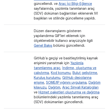
güncellendi. ve
Araç İçi Bilgi-Eğlence
sayfalarında, yazılımla tanımlanan araç
(SDV) doküman bağlantıları eklenerek IVI
başlıkları ve stilinde güncelleme yapıldı.
Düzen davranışlarını gösteren
yapılandırma GIF'leri eklemek için
ölçeklenebilir kullanıcı arayüzüyle ilgili
Genel Bakış
bölümü güncellendi.
GitHub'a geçişi ve basitleştirilmiş kaynak
erişimini yansıtmak için
Yazılımla
tanımlanmış araç
,
İndirme, oluşturma ve
çalıştırma
,
Kod konumu
,
Bulut geliştirme
,
Kuruluş kurulumu
,
GitHub depolarına
erişme
,
SOME/IP yığınını uygulama
,
Dağıtım
kılavuzu
,
Dağıtım
,
Araç Sinyali Katalogları
ve
Hizmet paketleri oluşturma ve dağıtma
bölümlerindeki yazılımla tanımlanmış araç
(SDV) dokümanları güncellendi.