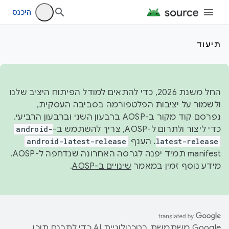
היכנס
תיעוד
החל משנת 2026, כדי להתאים למודל הפיתוח היציב שלנו
ולשמור על יציבות הפלטפורמה בסביבה העסקית,
נפרסם קוד מקור ב-AOSP ברבעון השני וברבעון הרביעי.
כדי ליצור ולתרום ל-AOSP, צריך להשתמש ב-
android-
latest-release
. הענף
android-latest-release
manifest תמיד יפנה לגרסה האחרונה שנדחפה ל-AOSP.
מידע נוסף זמין במאמר
שינויים ב-AOSP
.
‫Google משתמשת בטכנולוגיית AI כדי לתרגם תוכן