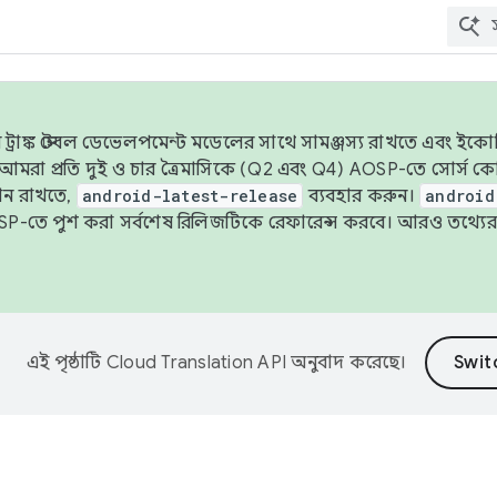
াঙ্ক স্টেবল ডেভেলপমেন্ট মডেলের সাথে সামঞ্জস্য রাখতে এবং ইকোসিস্ট
ে, আমরা প্রতি দুই ও চার ত্রৈমাসিকে (Q2 এবং Q4) AOSP-তে সোর্স
ান রাখতে,
android-latest-release
ব্যবহার করুন।
android
বদা AOSP-তে পুশ করা সর্বশেষ রিলিজটিকে রেফারেন্স করবে। আরও তথ্যের
এই পৃষ্ঠাটি
Cloud Translation API
অনুবাদ করেছে।