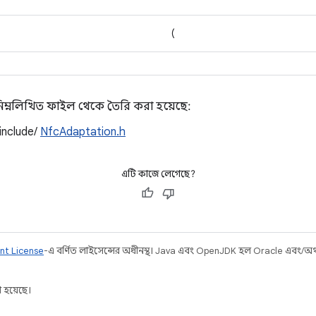
(
 নিম্নলিখিত ফাইল থেকে তৈরি করা হয়েছে:
/include/
NfcAdaptation.h
এটি কাজে লেগেছে?
nt License
-এ বর্ণিত লাইসেন্সের অধীনস্থ। Java এবং OpenJDK হল Oracle এবং/অথবা 
 হয়েছে।