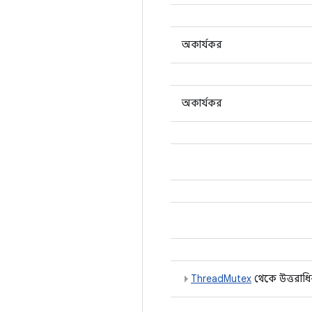
অকার্যকর
অকার্যকর
ThreadMutex
থেকে উত্তরাধি