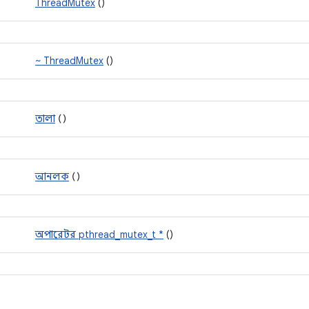
ThreadMutex
()
~ ThreadMutex
()
তালা
()
আনলক
()
অপারেটর pthread_mutex_t *
()