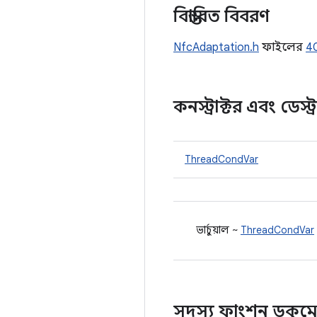
বিস্তারিত বিবরণ
NfcAdaptation.h
ফাইলের
4
কনস্ট্রাক্টর এবং ডেস্ট
ThreadCondVar
ভার্চুয়াল ~
ThreadCondVar
সদস্য ফাংশন ডকুমে