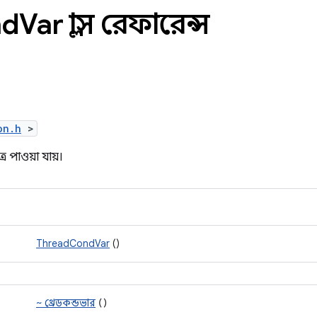
nd
Var ক্লাস রেফারেন্স
on.h
>
ে পাওয়া যায়।
ThreadCondVar
()
~ থ্রেডকন্ডভার
()