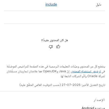
دليل
include
هل كان المحتوى مفيدًا؟
يخضع كل من المحتوى وعيّنات التعليمات البرمجية في هذه الصفحة للتراخيص الموضحّة
في
ترخيص استخدام المحتوى
. إنّ Java وOpenJDK هما علامتان تجاريتان مسجَّلتان
لشركة Oracle و/أو الشركات التابعة لها.
تاريخ التعديل الأخير: 2025-07-27 (حسب التوقيت العالمي المتفَّق عليه)
الإصدار
مستودع Android