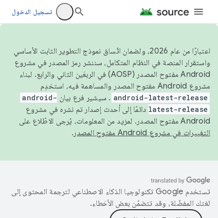
تسجيل الدخول
اعتبارًا من عام 2026، ولضمان اتّساق نموذج التطوير الثابت الأساسي
واستقرار المنصة في النظام المتكامل، سننشر رمز المصدر في مشروع
Android مفتوح المصدر (AOSP) في الربعَين الثاني والرابع. لبناء
مشروع Android مفتوح المصدر والمساهمة فيه، استخدِم
android-latest-release
. سيشير فرع بيان
android-
latest-release
دائمًا إلى أحدث إصدار تم نشره في مشروع
Android مفتوح المصدر. لمزيد من المعلومات، يُرجى الاطّلاع على
التغييرات في مشروع Android مفتوح المصدر
.
تستخدم Google تكنولوجيا الذكاء الاصطناعي لترجمة المحتوى إلى
لغتك المفضّلة، وقد تتضمّن بعض الأخطاء.