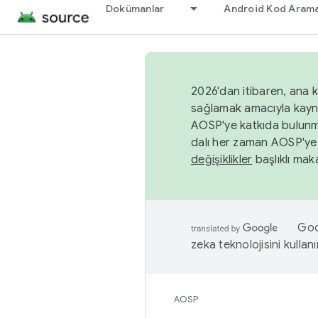
Dokümanlar
Android Kod Arama
2026'dan itibaren, ana k
sağlamak amacıyla kayn
AOSP'ye katkıda bulunm
dalı her zaman AOSP'ye 
değişiklikler
başlıklı maka
Goog
zeka teknolojisini kullanı
AOSP