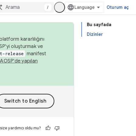
/
Oturum aç
Bu sayfada
Dizinler
latform kararlılığını
SP'yi oluşturmak ve
t-release
manifest
n
AOSP'de yapılan
 size yardımcı oldu mu?