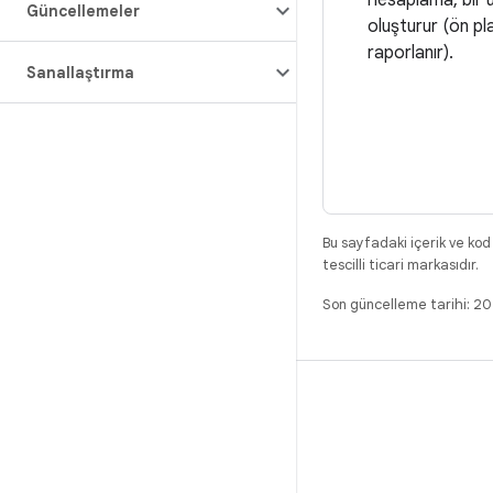
hesaplama, bir u
Güncellemeler
oluşturur (ön pl
raporlanır).
Sanallaştırma
Bu sayfadaki içerik ve kod
tescilli ticari markasıdır.
Son güncelleme tarihi: 2
DERLEME
Android kod deposu
Gereksinimler