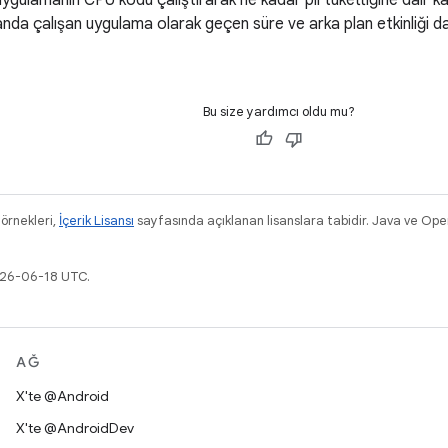
ygulamanın CPU kodu çalıştırarak ne kadar pil tükettiğine dair kar
anda çalışan uygulama olarak geçen süre ve arka plan etkinliği da
Bu size yardımcı oldu mu?
 örnekleri,
İçerik Lisansı
sayfasında açıklanan lisanslara tabidir. Java ve Ope
026-06-18 UTC.
AĞ
X'te @Android
X'te @AndroidDev