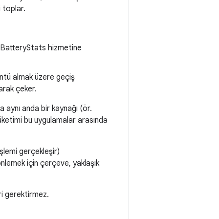
 toplar.
ini BatteryStats hizmetine
rüntü almak üzere geçiş
arak çeker.
ma aynı anda bir kaynağı (ör.
 tüketimi bu uygulamalar arasında
işlemi gerçekleşir)
önlemek için çerçeve, yaklaşık
ri gerektirmez.