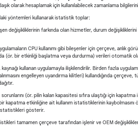
klaşık olarak hesaplamak için kullanılabilecek zamanlama bilgilerini
ki yöntemleri kullanarak istatistik toplar:
eşen değişikliklerinin farkında olan hizmetler, durum değişiklikler
Uygulamaların CPU kullanımı gibi bileşenler için çerçeve, anlık gö
da (ör. bir etkinliği başlatma veya durdurma) verileri otomatik ol
kaynağı kullanan uygulamayla ilişkilendirilir. Birden fazla uygula
alınmasını engelleyen uyandırma kilitleri) kullandığında çerçeve,
ağıtır.
 sorunlarını (ör. pilin kalan kapasitesi sıfıra ulaştığı için kapatma 
ir kapatma etkinliğine ait kullanım istatistiklerinin kaybolmasını 
statistikleri gösterir.
tatistikleri tamamen çerçeve tarafından işlenir ve OEM değişiklikle