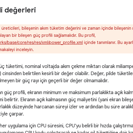
i değerleri
üreticileri, bileşenin akım tüketim değerini ve zaman içinde bileşenin
ayan bir bileşen güç profili sağlamalıdır. Bu profil,
ks/base/core/res/res/xml/power_profile.xml
içinde tanımlanır. Bu ayar
makaleyi inceleyin.
üç tüketimi, nominal voltajda akım çekme miktarı olarak miliamper
insinden belirtilen kesirli bir değer olabilir. Değer, pilde tüketil
lmeyen bir güç rayı için geçerli bir değer olmamalıdır.
an güç profili, ekranın minimum ve maksimum parlaklıkta açık kal
i belirtir. Ekranın açık kalmasının güç maliyetini (yani ekran bileşen
laklık düzeyinde harcanan süreyi izler ve ardından bu süre aralıkl
tiyle çarpar.
er uygulama için CPU süresini, CPU'yu belirli bir hızda çalıştırm