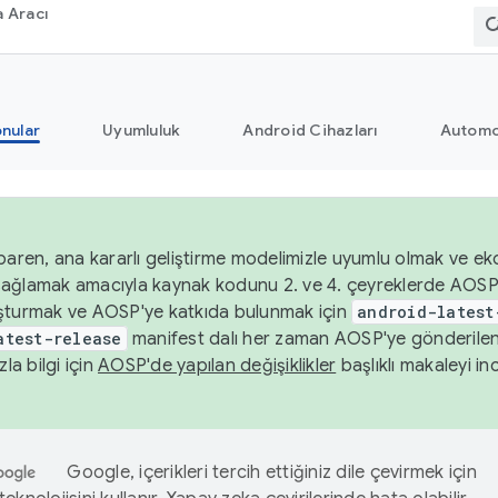
 Aracı
nular
Uyumluluk
Android Cihazları
Automo
baren, ana kararlı geliştirme modelimizle uyumlu olmak ve ek
nı sağlamak amacıyla kaynak kodunu 2. ve 4. çeyreklerde AOSP
şturmak ve AOSP'ye katkıda bulunmak için
android-latest
atest-release
manifest dalı her zaman AOSP'ye gönderile
zla bilgi için
AOSP'de yapılan değişiklikler
başlıklı makaleyi inc
Google, içerikleri tercih ettiğiniz dile çevirmek için