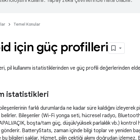
eknolojisini kullanır. Yapay zeka çevirilerinde hata olabilir.
lar
Temel Konular
d için güç profilleri
ileri, pil kullanımı istatistiklerinden ve güç profili değerlerinden elde 
m istatistikleri
leşenlerinin farklı durumlarda ne kadar süre kaldığını izleyerek pil 
belirler. Bileşenler (Wi-Fi yonga seti, hücresel radyo, Bluetoo
KAPALI/AÇIK, boşta/tam güç, düşük/yüksek parlaklık vb.) kontrol
gönderir. BatteryStats, zaman içinde bilgi toplar ve yeniden ba
 bu bilgileri saklar. Hizmet, pilin çektiği akımı doğrudan izlemez. B