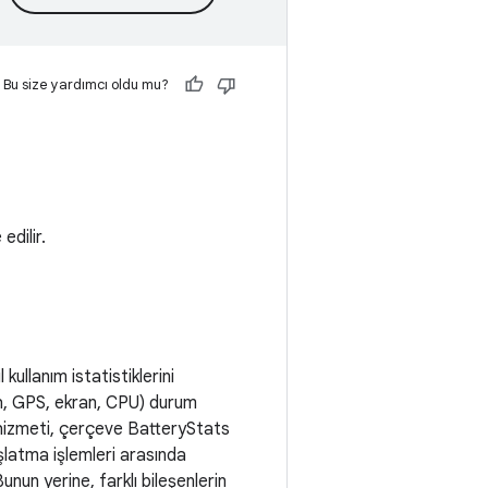
Bu size yardımcı oldu mu?
edilir.
kullanım istatistiklerini
th, GPS, ekran, CPU) durum
 hizmeti, çerçeve BatteryStats
şlatma işlemleri arasında
unun yerine, farklı bileşenlerin