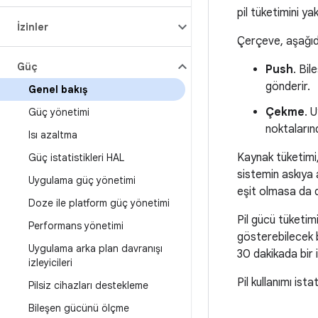
pil tüketimini ya
İzinler
Çerçeve, aşağıda
Güç
Push
. Bil
gönderir.
Genel bakış
Çekme
. 
Güç yönetimi
noktaların
Isı azaltma
Kaynak tüketimi, 
Güç istatistikleri HAL
sistemin askıya 
Uygulama güç yönetimi
eşit olmasa da d
Doze ile platform güç yönetimi
Pil gücü tüketimi
Performans yönetimi
gösterebilecek b
Uygulama arka plan davranışı
30 dakikada bir i
izleyicileri
Pil kullanımı is
Pilsiz cihazları destekleme
Bileşen gücünü ölçme