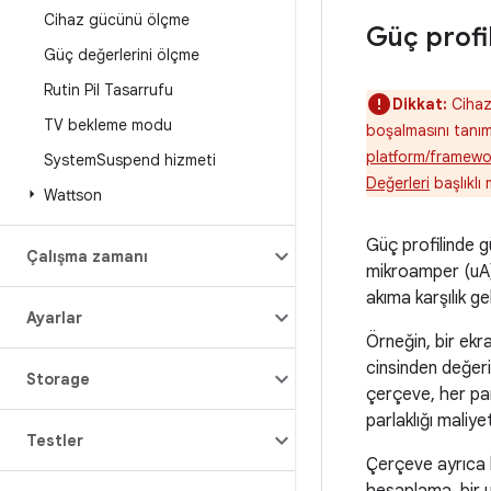
Cihaz gücünü ölçme
Güç profil
Güç değerlerini ölçme
Rutin Pil Tasarrufu
Dikkat:
Cihaz 
TV bekleme modu
boşalmasını tanıml
platform/framewor
System
Suspend hizmeti
Değerleri
başlıklı 
Wattson
Güç profilinde g
Çalışma zamanı
mikroamper (uA) c
akıma karşılık ge
Ayarlar
Örneğin, bir ekr
cinsinden değerin
Storage
çerçeve, her par
parlaklığı maliye
Testler
Çerçeve ayrıca h