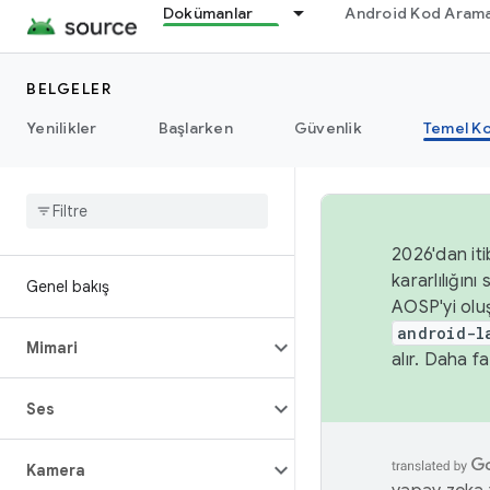
Dokümanlar
Android Kod Arama
BELGELER
Yenilikler
Başlarken
Güvenlik
Temel Ko
2026'dan iti
kararlılığı
Genel bakış
AOSP'yi olu
android-l
Mimari
alır. Daha fa
Ses
Kamera