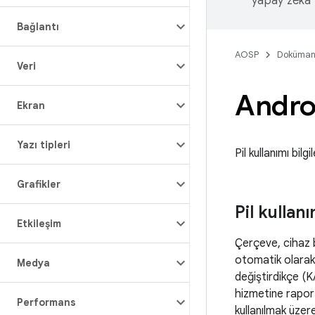
yapay zeka t
Bağlantı
AOSP
Doküman
Veri
Androi
Ekran
Yazı tipleri
Pil kullanımı bilg
Grafikler
Pil kullanı
Etkileşim
Çerçeve, cihaz bi
otomatik olarak 
Medya
değiştirdikçe (
hizmetine rapor 
Performans
kullanılmak üzere