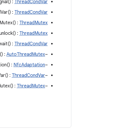
gnal() :
ThreadCondVar
Var() :
ThreadCondVar
Mutex() :
ThreadMutex
unlock() :
ThreadMutex
wait() :
ThreadCondVar
AutoThreadMutex
~AutoThreadMutex() :
NfcAdaptation
~NfcAdaptation() :
ThreadCondVar
~ThreadCondVar() :
ThreadMutex
~ThreadMutex() :