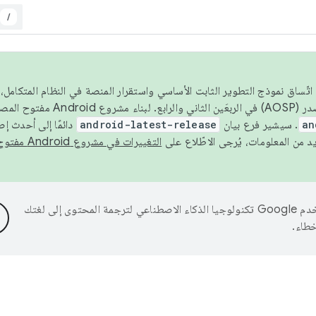
/
 عام 2026، ولضمان اتّساق نموذج التطوير الثابت الأساسي واستقرار المنصة في النظام المت
an
. سيشير فرع بيان
android-latest-release
دائمًا إلى أحدث إ
التغييرات في مشروع Android مفتوح المصدر
تستخدم Google تكنولوجيا الذكاء الاصطناعي لترجمة المحتوى إلى لغتك
خطاء.