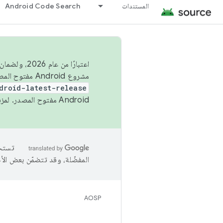
المستندات
Android Code Search
اعتبارًا من
مشروع Android مفتوح المصدر (AOSP) في الربعَين الثاني والرابع. لبناء مشروع Android مفتوح المصدر والمساهمة فيه، استخدِم
droid-latest-release
Android مفتوح المصدر. لمزيد من المعلومات، يُرجى الاطّلاع على
المفضّلة، وقد تتضمّن بعض الأ
AOSP