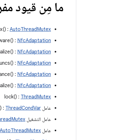
ما مِن قيود مف
() :
AutoThreadMutex
are() :
NfcAdaptation
alize() :
NfcAdaptation
uncs() :
NfcAdaptation
ance() :
NfcAdaptation
ialize() :
NfcAdaptation
lock() :
ThreadMutex
عامل pthread_cond_t *() :
ThreadCondVar
عامل التشغيل pthread_mutex_t *() :
hreadMutex
عامل ThreadMutex &() :
AutoThreadMutex