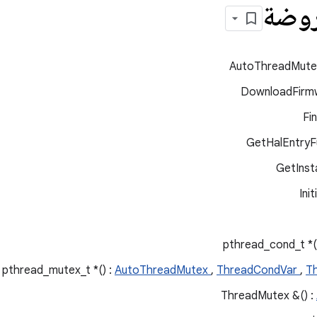
روضة
AutoThreadMutex
DownloadFirmw
Fin
GetHalEntryF
GetInst
Init
AutoThreadMutex
,
ThreadCondVar
,
T