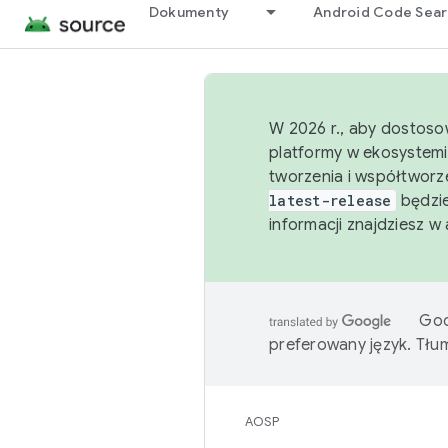
Dokumenty
Android Code Sea
W 2026 r., aby dostoso
platformy w ekosystemi
tworzenia i współtworz
latest-release
będzie
informacji znajdziesz w
Goo
preferowany język. Tł
AOSP