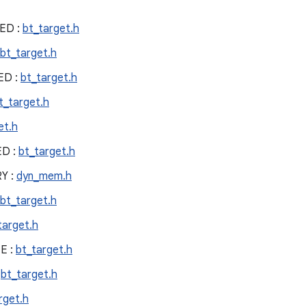
ED :
bt_target.h
bt_target.h
ED :
bt_target.h
t_target.h
et.h
ED :
bt_target.h
Y :
dyn_mem.h
bt_target.h
target.h
E :
bt_target.h
:
bt_target.h
rget.h