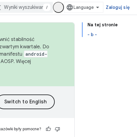
/
Zaloguj się
Na tej stronie
- b -
wnić stabilność
zwartym kwartale. Do
 manifestu
android-
 AOSP. Więcej
kazówki były pomocne?