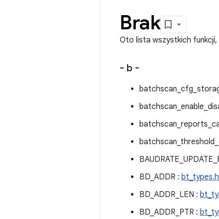
Brak
Oto lista wszystkich funkcji,
- b -
batchscan_cfg_storag
batchscan_enable_disa
batchscan_reports_ca
batchscan_threshold_c
BAUDRATE_UPDATE_
BD_ADDR :
bt_types.h
BD_ADDR_LEN :
bt_ty
BD_ADDR_PTR :
bt_ty