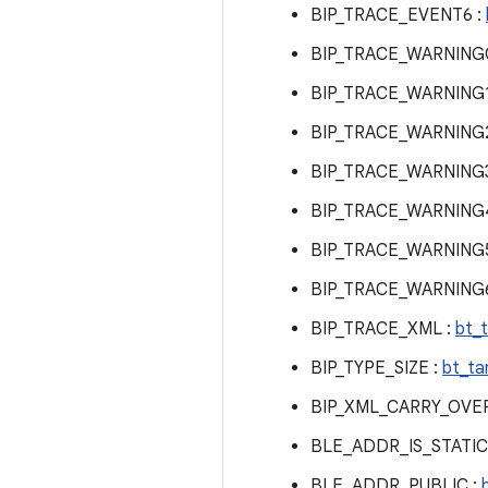
BIP_TRACE_EVENT6 :
BIP_TRACE_WARNING
BIP_TRACE_WARNING1
BIP_TRACE_WARNING2
BIP_TRACE_WARNING3
BIP_TRACE_WARNING
BIP_TRACE_WARNING5
BIP_TRACE_WARNING6
BIP_TRACE_XML :
bt_
BIP_TYPE_SIZE :
bt_ta
BIP_XML_CARRY_OVE
BLE_ADDR_IS_STATIC
BLE_ADDR_PUBLIC :