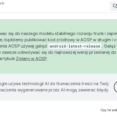
rch
wać się do naszego modelu stabilnego rozwoju trunk i zape
e, będziemy publikować kod źródłowy w AOSP w drugim i c
enia AOSP używaj gałęzi
android-latest-release
. Gałąź
 zawsze odwoływać się do najnowszej wersji przesłanej do
 artykule
Zmiany w AOSP
.
gle używa technologii AI do tłumaczenia treści na Twój
umaczenia wygenerowane przez AI mogą zawierać błędy.
Czy te ws