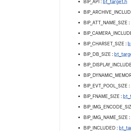
BIP_API :
bt_target.h
BIP_ARCHIVE_INCLUD
BIP_ATT_NAME_SIZE :
BIP_CAMERA_INCLUD
BIP_CHARSET_SIZE :
b
BIP_DB_SIZE :
bt_targ
BIP_DISPLAY_INCLUD
BIP_DYNAMIC_MEMOR
BIP_EVT_POOL_SIZE :
BIP_FNAME_SIZE :
bt_
BIP_IMG_ENCODE_SIZ
BIP_IMG_NAME_SIZE 
BIP_INCLUDED :
bt_ta