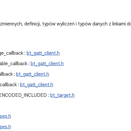
 zmiennych, definicji, typów wyliczeń i typów danych z linkami d
e_callback :
bt_gatt_client.h
ble_callback :
bt_gatt_client.h
llback :
bt_gatt_client.h
allback :
bt_gatt_client.h
ENCODED_INCLUDED :
bt_target.h
pes.h
pes.h