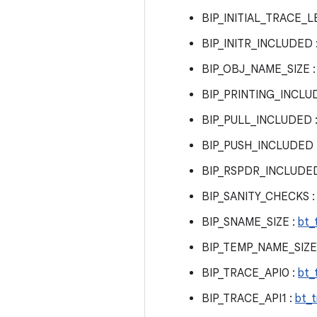
BIP_INITIAL_TRACE_L
BIP_INITR_INCLUDED 
BIP_OBJ_NAME_SIZE 
BIP_PRINTING_INCLU
BIP_PULL_INCLUDED 
BIP_PUSH_INCLUDED 
BIP_RSPDR_INCLUDED
BIP_SANITY_CHECKS 
BIP_SNAME_SIZE :
bt_
BIP_TEMP_NAME_SIZE
BIP_TRACE_API0 :
bt_
BIP_TRACE_API1 :
bt_t