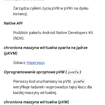
Zarządza cyklem życia pVM w pVM i na dysku
instancji.
Native API
Podzbiór pakietu Android Native Developers Kit
(NDK).
chroniona maszyna wirtualna oparta na jądrze
(pKVM)
Zobacz
Hypervisor
.
Oprogramowanie sprzętowe pVM (
pvmfw
)
Pierwszy kod uruchamiany na pVM,
pvmfw
weryfikuje ładunek i wyprowadza tajny klucz dla
każdej maszyny wirtualnej.
chroniona maszyna wirtualna (pVM)