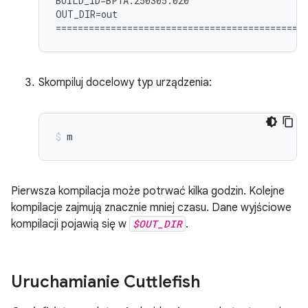
BUILD_ID=BP1A.250305.020

OUT_DIR=out

Skompiluj docelowy typ urządzenia:
m
Pierwsza kompilacja może potrwać kilka godzin. Kolejne
kompilacje zajmują znacznie mniej czasu. Dane wyjściowe
kompilacji pojawią się w
$OUT_DIR
.
Uruchamianie Cuttlefish