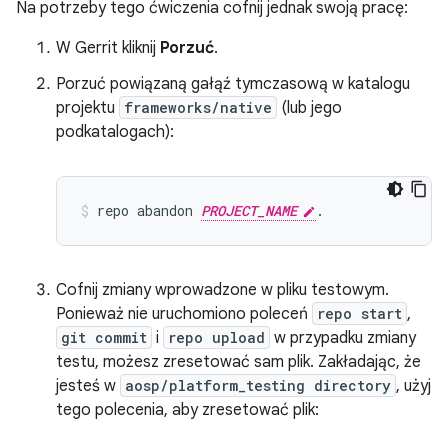
Na potrzeby tego ćwiczenia cofnij jednak swoją pracę:
W Gerrit kliknij
Porzuć
.
Porzuć powiązaną gałąź tymczasową w katalogu
projektu
frameworks/native
(lub jego
podkatalogach):
repo
abandon
PROJECT_NAME
.
Cofnij zmiany wprowadzone w pliku testowym.
Ponieważ nie uruchomiono poleceń
repo start
,
git commit
i
repo upload
w przypadku zmiany
testu, możesz zresetować sam plik. Zakładając, że
jesteś w
aosp/platform_testing directory
, użyj
tego polecenia, aby zresetować plik: