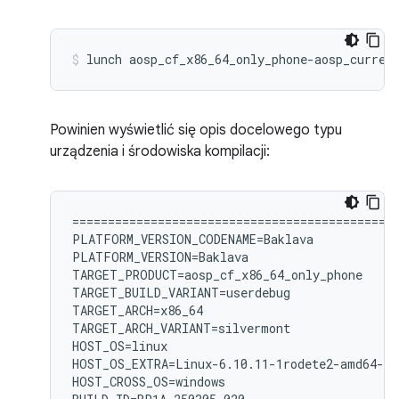
lunch
aosp_cf_x86_64_only_phone-aosp_curren
Powinien wyświetlić się opis docelowego typu
urządzenia i środowiska kompilacji:
============================================

PLATFORM_VERSION_CODENAME=Baklava

PLATFORM_VERSION=Baklava

TARGET_PRODUCT=aosp_cf_x86_64_only_phone

TARGET_BUILD_VARIANT=userdebug

TARGET_ARCH=x86_64

TARGET_ARCH_VARIANT=silvermont

HOST_OS=linux

HOST_OS_EXTRA=Linux-6.10.11-1rodete2-amd64-x8
HOST_CROSS_OS=windows
