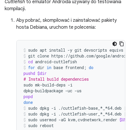
Cuttlefish
to emulator Androida używany do testowania
kompilacji.
Aby pobrać, skompilować i zainstalować pakiety
hosta Debiana, uruchom te polecenia:
sudo
apt
install
-y
git
devscripts
equivs
c
git
clone
https://github.com/google/android
cd
android-cuttlefish
for
dir
in
base
frontend
;
do
pushd
$dir
# Install build dependencies
sudo
mk-build-deps
-i

dpkg-buildpackage
-uc
popd
done
sudo
dpkg
-i
./cuttlefish-base_*_*64.deb
||
sudo
dpkg
-i
./cuttlefish-user_*_*64.deb
||
sudo
usermod
-aG
kvm,cvdnetwork,render
$USE
sudo
reboot