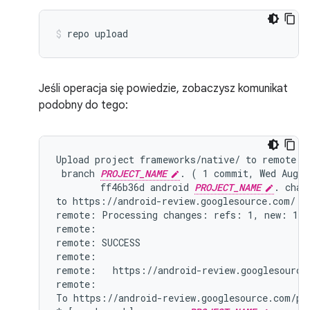
repo
upload
Jeśli operacja się powiedzie, zobaczysz komunikat
podobny do tego:
Upload project frameworks/native/ to remote br
 branch 
PROJECT_NAME
. ( 1 commit, Wed Aug 7
        ff46b36d android 
PROJECT_NAME
. chang
to https://android-review.googlesource.com/ (y
remote: Processing changes: refs: 1, new: 1, d
remote:

remote: SUCCESS

remote:

remote:   https://android-review.googlesource
remote:

To https://android-review.googlesource.com/pla