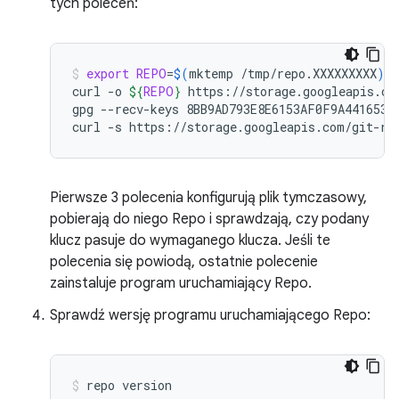
tych poleceń:
export
REPO
=
$(
mktemp
/tmp/repo.XXXXXXXXX
)
curl
-o
${
REPO
}
https://storage.googleapis.com
gpg
--recv-keys
8BB9AD793E8E6153AF0F9A4416530D
curl
-s
https://storage.googleapis.com/git-re
Pierwsze 3 polecenia konfigurują plik tymczasowy,
pobierają do niego Repo i sprawdzają, czy podany
klucz pasuje do wymaganego klucza. Jeśli te
polecenia się powiodą, ostatnie polecenie
zainstaluje program uruchamiający Repo.
Sprawdź wersję programu uruchamiającego Repo:
repo
version