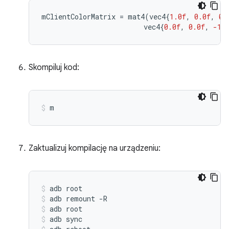
mClientColorMatrix
=
mat4
(
vec4
{
1.0f
,
0.0f
,
0.
vec4
{
0.0f
,
0.0f
,
-1.
Skompiluj kod:
m
Zaktualizuj kompilację na urządzeniu:
adb
root
adb
remount
-R
adb
root
adb
sync