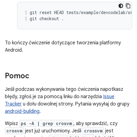
git
reset
HEAD
tests/example/devcodelab/src
git
checkout
.
To kończy ćwiczenie dotyczące tworzenia platformy
Android.
Pomoc
Jeśli podczas wykonywania tego ćwiczenia napotkasz
błędy, zgłoś je za pomocą linku do narzędzia
Issue
Tracker
u dołu dowolnej strony. Pytania wysyłaj do grupy
android-building
.
Wpisz
ps -A | grep crosvm
, aby sprawdzić, czy
crosvm
jest już uruchomiony. Jeśli
crossvm
jest