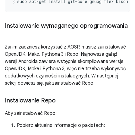
sudo
apt-get
install
git-core
gnupg
flex
bison
b
Instalowanie wymaganego oprogramowania
Zanim zaczniesz korzystać z AOSP, musisz zainstalować
OpenJDK, Make, Pythona 3 i Repo. Najnowsza gałąź
wersji Androida zawiera wstępnie skompilowane wersje
OpenJDK, Make i Pythona 3, więc nie trzeba wykonywać
dodatkowych czynności instalacyjnych. W następnej
sekcji dowiesz się, jak zainstalować Repo.
Instalowanie Repo
Aby zainstalować Repo:
Pobierz aktualne informacje o pakietach: