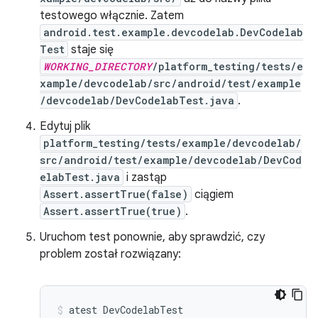
testowego włącznie. Zatem
android.test.example.devcodelab.DevCodelab
Test
staje się
WORKING_DIRECTORY
/platform_testing/tests/e
xample/devcodelab/src/android/test/example
/devcodelab/DevCodelabTest.java
.
Edytuj plik
platform_testing/tests/example/devcodelab/
src/android/test/example/devcodelab/DevCod
elabTest.java
i zastąp
Assert.assertTrue(false)
ciągiem
Assert.assertTrue(true)
.
Uruchom test ponownie, aby sprawdzić, czy
problem został rozwiązany:
atest
DevCodelabTest