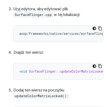
Użyj edytora, aby edytować plik
SurfaceFlinger.cpp
w tej lokalizacji:
Znajdź ten wiersz:
void
SurfaceFlinger::updateColorMatrixLocked
(
Dodaj ten wiersz na początku
updateColorMatrixLocked()
: