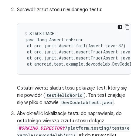
Sprawdź zrzut stosu nieudanego testu:
STACKTRACE:

at
org.junit.Assert.fail
(
Assert.java:87
)
at
org.junit.Assert.assertTrue
(
Assert.java:4
at
org.junit.Assert.assertTrue
(
Assert.java:5
at
android.test.example.devcodelab.DevCodela
Ostatni wiersz śladu stosu pokazuje test, który się
nie powiódł (
testHelloWorld
). Ten test znajduje
się w pliku o nazwie
DevCodelabTest.java
.
Aby określić lokalizację testu do naprawienia, do
ostatniego wiersza zrzutu stosu dołącz
WORKING_DIRECTORY
/platform_testing/tests/e
xample/devcodelab/src/
aż do nazwy pliku