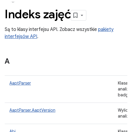
Indeks zajęć
Są to klasy interfejsu API. Zobacz wszystkie
pakiety
interfejsów API
.
A
AaptParser
Klasa, 
analiz
badgin
AaptParser.AaptVersion
Wylicze
analiz
Abi
Klasa r