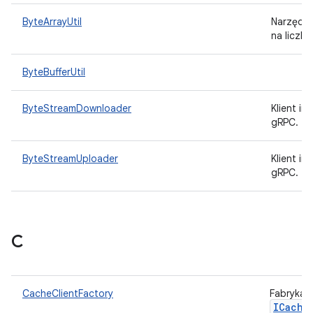
ByteArrayUtil
Narzędzi
na liczby
ByteBufferUtil
ByteStreamDownloader
Klient i
gRPC.
ByteStreamUploader
Klient i
gRPC.
C
CacheClientFactory
Fabryka, 
ICache