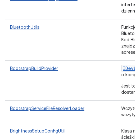
interfej
dziennik
BluetoothUtils
Funkcje 
Bluetoot
Kod Blue
znajdzie
adresem:
IDevic
BootstrapBuildProvider
o kompil
Jest to 
dostarcz
BootstrapServiceFileResolverLoader
Wczytuje
wczytywa
BrightnessSetupConfigUtil
Klasa na
ścieżki 