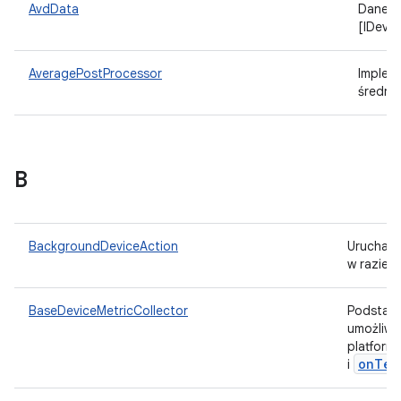
AvdData
Dane A
[IDevi
AveragePostProcessor
Implem
średnią
B
BackgroundDeviceAction
Uruchami
w razie 
BaseDeviceMetricCollector
Podstaw
umożliwi
platform
onTes
i