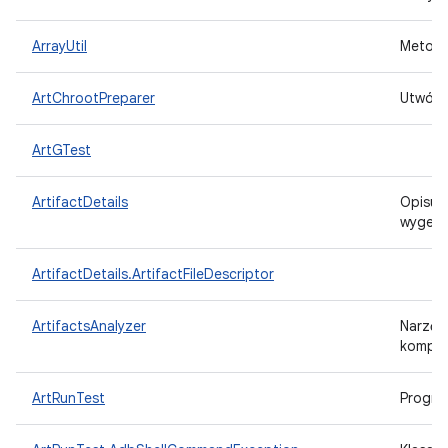
ArrayUtil
Metody
ArtChrootPreparer
Utwórz
ArtGTest
ArtifactDetails
Opisuje
wygene
ArtifactDetails.ArtifactFileDescriptor
ArtifactsAnalyzer
Narzęd
kompila
ArtRunTest
Progra