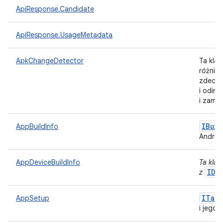
ApiResponse.Candidate
ApiResponse.UsageMetadata
ApkChangeDetector
Ta klas
różnią 
zdecyd
i odins
i zamy
IBuil
AppBuildInfo
Android
AppDeviceBuildInfo
Ta klas
IDe
z
ITarg
AppSetup
i jego 