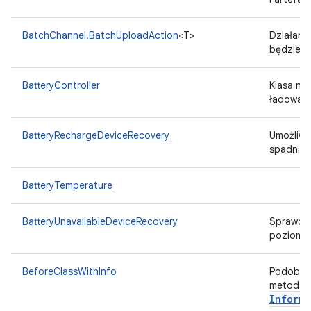
BatchChannel.BatchUploadAction
<T>
Działani
będzie g
BatteryController
Klasa na
ładowani
BatteryRechargeDeviceRecovery
Umożliwi
spadnie 
BatteryTemperature
BatteryUnavailableDeviceRecovery
Sprawdza
poziom b
BeforeClassWithInfo
Podobne 
metoda z
Informa