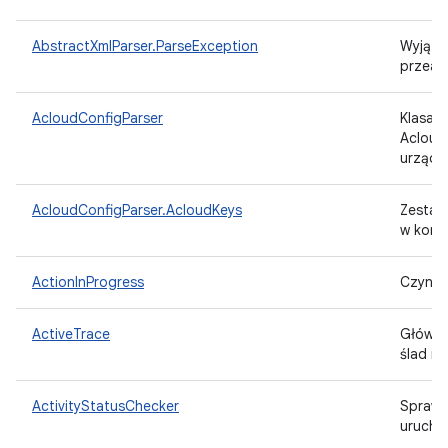
AbstractXmlParser.ParseException
Wyjąte
przean
AcloudConfigParser
Klasa p
Acloud 
urządz
AcloudConfigParser.AcloudKeys
Zestaw
w konfi
ActionInProgress
Czynno
ActiveTrace
Główna
ślad i 
ActivityStatusChecker
Sprawd
urucho