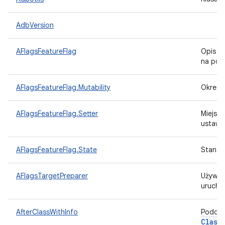
AdbVersion
AFlagsFeatureFlag
Opis fl
na pods
AFlagsFeatureFlag.Mutability
Określa
AFlagsFeatureFlag.Setter
Miejsce
ustawi
AFlagsFeatureFlag.State
Stan fl
AFlagsTargetPreparer
Używa
urucho
AfterClassWithInfo
Podobn
Class