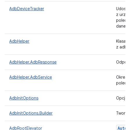
AdbDeviceTracker
Udostę
z urząd
polecen
dane w
AdbHelper
Klasa 
z adb.
AdbHelper.AdbResponse
Odpowi
AdbHelper.AdbService
Określ,
polece
AdbInitOptions
Opcje 
AdbInitOptions.Builder
Tworzy
Auto
C
AdbRootElevator