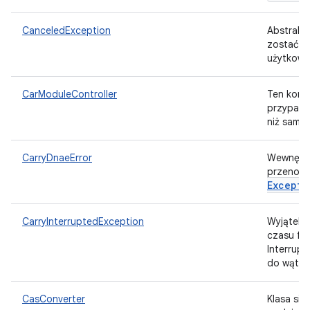
CanceledException
Abstrakcy
zostać z
użytkowni
CarModuleController
Ten kont
przypadk
niż sam
CarryDnaeError
Wewnętr
przenosz
Excepti
CarryInterruptedException
Wyjątek z
czasu faz
Interrup
do wątku
CasConverter
Klasa si