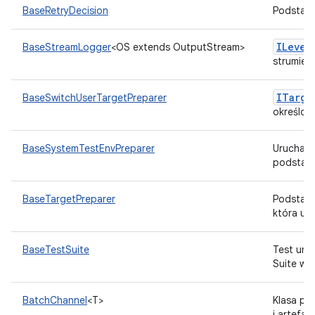
BaseRetryDecision
Podstawo
ILevel
BaseStreamLogger
<OS extends OutputStream>
strumien
ITarge
BaseSwitchUserTargetPreparer
określon
BaseSystemTestEnvPreparer
Uruchami
podsta
BaseTargetPreparer
Podstawo
która umo
BaseTestSuite
Test umo
Suite w 
BatchChannel
<T>
Klasa po
i artefa