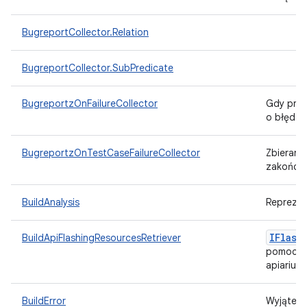
BugreportCollector.Relation
BugreportCollector.SubPredicate
BugreportzOnFailureCollector
Gdy przy
o błędac
BugreportzOnTestCaseFailureCollector
Zbierani
zakończy
BuildAnalysis
Reprezent
IFlash
BuildApiFlashingResourcesRetriever
pomocnicz
apiarium
BuildError
Wyjątek 