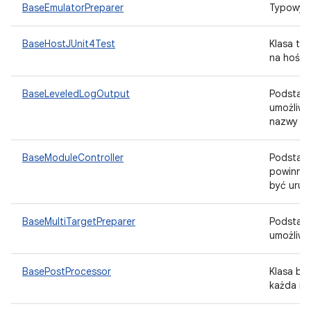
BaseEmulatorPreparer
Typowy p
BaseHostJUnit4Test
Klasa te
na hości
BaseLeveledLogOutput
Podstaw
umożliwi
nazwy l
BaseModuleController
Podstaw
powinna 
być uruc
BaseMultiTargetPreparer
Podstaw
umożliwi
BasePostProcessor
Klasa b
każda im