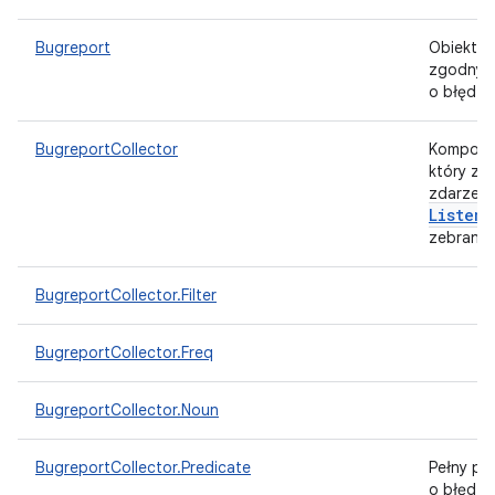
Bugreport
Obiekt za
zgodny z
o błędzi
BugreportCollector
Kompone
który zb
zdarzeni
Listene
zebraniu
BugreportCollector.Filter
BugreportCollector.Freq
BugreportCollector.Noun
BugreportCollector.Predicate
Pełny pr
o błędzi