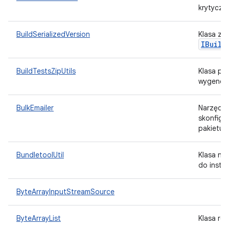
krytyczn
BuildSerializedVersion
Klasa zaw
IBuild
BuildTestsZipUtils
Klasa po
wygenero
BulkEmailer
Narzędzie
skonfigu
pakietu,
BundletoolUtil
Klasa na
do insta
ByteArrayInputStreamSource
ByteArrayList
Klasa re