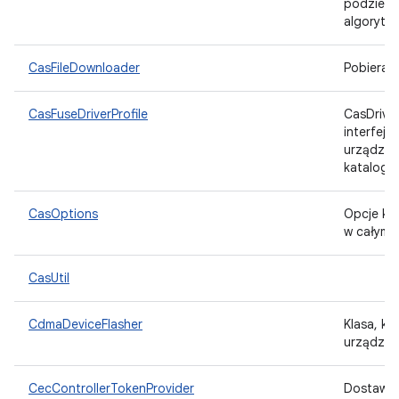
podzielo
algorytm
CasFileDownloader
Pobieran
CasFuseDriverProfile
CasDriver
interfejs
urządzeń,
kataloga
CasOptions
Opcje kon
w całym 
CasUtil
CdmaDeviceFlasher
Klasa, kt
urządzen
CecControllerTokenProvider
Dostawca