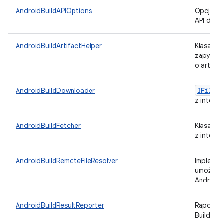
AndroidBuildAPIOptions
Opcje k
API dla
AndroidBuildArtifactHelper
Klasa 
zapytań
o artef
IFile
AndroidBuildDownloader
z inter
AndroidBuildFetcher
Klasa 
z inter
AndroidBuildRemoteFileResolver
Implem
umożliw
Androi
AndroidBuildResultReporter
Raportu
Build A