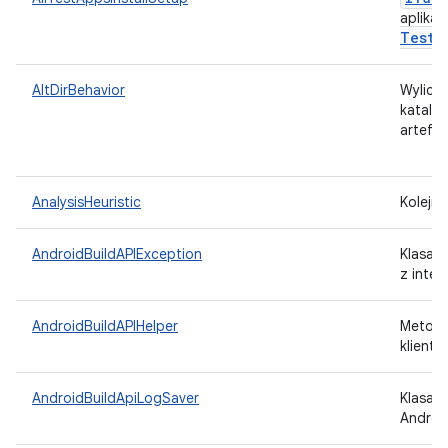
aplikac
Tests
AltDirBehavior
Wylicz
katalo
artefa
AnalysisHeuristic
Kolejno
AndroidBuildAPIException
Klasa 
z inter
AndroidBuildAPIHelper
Metoda
klienta
AndroidBuildApiLogSaver
Klasa, 
Android