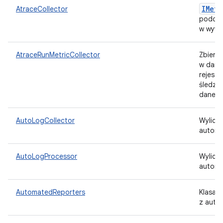
IMetr
AtraceCollector
podczas
w wywo
AtraceRunMetricCollector
Zbiera
w dany
rejestr
śledze
dane.
AutoLogCollector
Wylicze
automa
AutoLogProcessor
Wylicz
automa
AutomatedReporters
Klasa, 
z auto