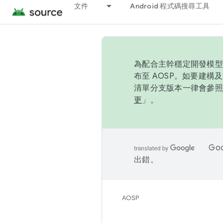
文件
Android 程式碼搜尋工具
為配合主幹穩定開發模型，
布至 AOSP。如要建構及
清單分支版本一律會參照推
更
」。
Go
出錯。
AOSP