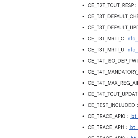
CE_T2T_TOUT_RESP :
CE_T3T_DEFAULT_CH
CE_T3T_DEFAULT_U
CE_T3T_MRTI_C :
nfc_
CE_T3T_MRTI_U :
nfc_
CE_T4T_ISO_DEP_FWI
CE_T4T_MANDATORY_
CE_T4T_MAX_REG_A
CE_T4T_TOUT_UPDA
CE_TEST_INCLUDED
CE_TRACE_API0：
bt_
CE_TRACE_API1：
bt_