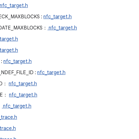
nfc_target.h
ECK_MAXBLOCKS :
nfc_target.h
PDATE_MAXBLOCKS：
nfc_target.h
target.h
target.h
 :
nfc_target.h
NDEF_FILE_ID :
nfc_target.h
ID：
nfc_target.h
TE：
nfc_target.h
：
nfc_target.h
trace.h
trace.h