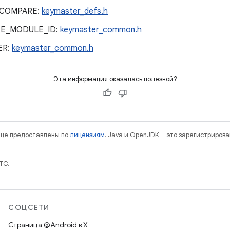
_COMPARE:
keymaster_defs.h
E_MODULE_ID:
keymaster_common.h
ER:
keymaster_common.h
Эта информация оказалась полезной?
нице предоставлены по
лицензиям
. Java и OpenJDK – это зарегистриров
TC.
СОЦСЕТИ
Страница @Android в X