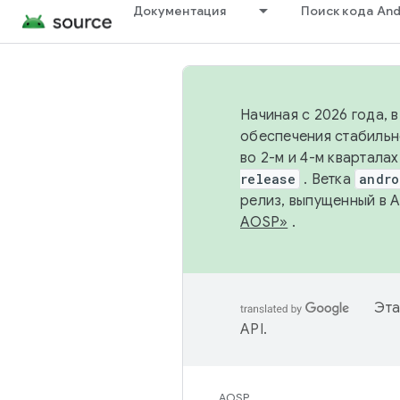
Документация
Поиск кода And
Начиная с 2026 года, 
обеспечения стабильн
во 2-м и 4-м квартала
release
. Ветка
andro
релиз, выпущенный в 
AOSP»
.
Эта
API
.
AOSP