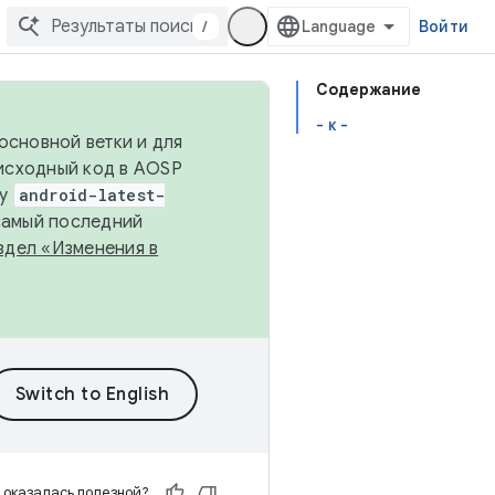
/
Войти
Содержание
- к -
основной ветки и для
исходный код в AOSP
ку
android-latest-
 самый последний
здел «Изменения в
 оказалась полезной?