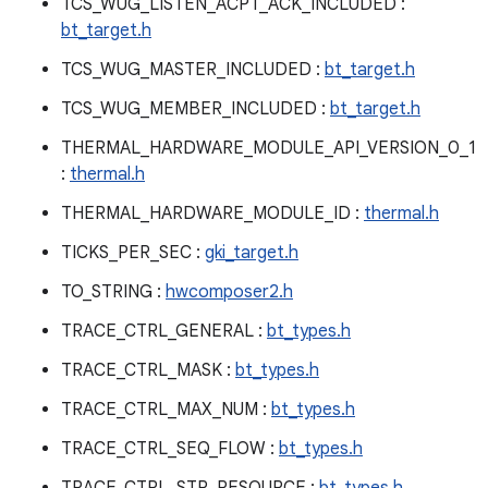
TCS_WUG_LISTEN_ACPT_ACK_INCLUDED :
bt_target.h
TCS_WUG_MASTER_INCLUDED :
bt_target.h
TCS_WUG_MEMBER_INCLUDED :
bt_target.h
THERMAL_HARDWARE_MODULE_API_VERSION_0_1
:
thermal.h
THERMAL_HARDWARE_MODULE_ID :
thermal.h
TICKS_PER_SEC :
gki_target.h
TO_STRING :
hwcomposer2.h
TRACE_CTRL_GENERAL :
bt_types.h
TRACE_CTRL_MASK :
bt_types.h
TRACE_CTRL_MAX_NUM :
bt_types.h
TRACE_CTRL_SEQ_FLOW :
bt_types.h