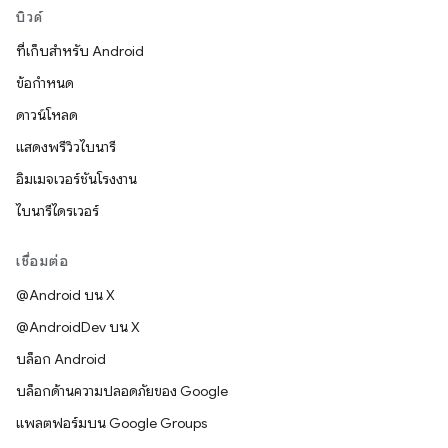
บิวด์
ที่เก็บสำหรับ Android
ข้อกำหนด
ดาวน์โหลด
แสดงพรีวิวไบนารี
อิมเมจเวอร์ชันโรงงาน
ไบนารีไดรเวอร์
เชื่อมต่อ
@Android บน X
@AndroidDev บน X
บล็อก Android
บล็อกด้านความปลอดภัยของ Google
แพลตฟอร์มบน Google Groups