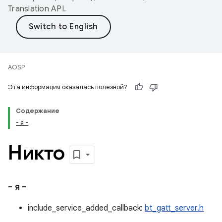
Translation API
.
AOSP
Эта информация оказалась полезной?
Содержание
- я -
Никто
- я -
include_service_added_callback:
bt_gatt_server.h