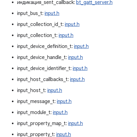
индикация_sent_callback:
bt_gatt_server.h
input_bus_t:
input.h
input_collection_id_t:
input.h
input_collection_t:
input.h
input_device_definition_t:
input.h
input_device_handle_t:
input.h
input_device_identifier_t:
input.h
input_host_callbacks_t:
input.h
input_host_t:
input.h
input_message_t:
input.h
input_module_t:
input.h
input_property_map_t:
input.h
input_property_t:
input.h