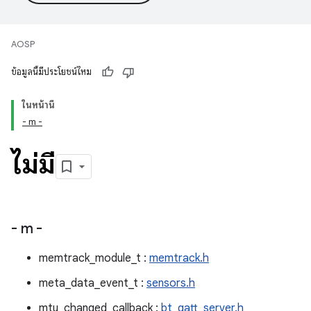
AOSP
ข้อมูลนี้มีประโยชน์ไหม
ในหน้านี้
- m -
ไม่มี
- m -
memtrack_module_t :
memtrack.h
meta_data_event_t :
sensors.h
mtu_changed_callback :
bt_gatt_server.h