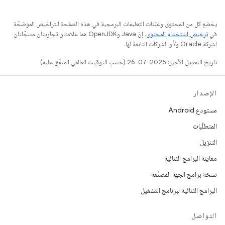
يخضع كل من المحتوى وعيّنات التعليمات البرمجية في هذه الصفحة للتراخيص الموضحّة
في
ترخيص استخدام المحتوى
. إنّ Java وOpenJDK هما علامتان تجاريتان مسجَّلتان
لشركة Oracle و/أو الشركات التابعة لها.
تاريخ التعديل الأخير: 2025-07-26 (حسب التوقيت العالمي المتفَّق عليه)
الإصدار
مستودع Android
المتطلّبات
التنزيل
معاينة البرامج الثنائية
نسخة برامج الجهة المصنِّعة
البرامج الثنائية لبرنامج التشغيل
التواصل