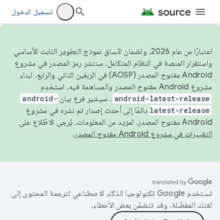
تسجيل الدخول
اعتبارًا من عام 2026، ولضمان اتّساق نموذج التطوير الثابت الأساسي
واستقرار المنصة في النظام المتكامل، سننشر رمز المصدر في مشروع
Android مفتوح المصدر (AOSP) في الربعَين الثاني والرابع. لبناء
مشروع Android مفتوح المصدر والمساهمة فيه، استخدِم
android-latest-release
. سيشير فرع بيان
android-
latest-release
دائمًا إلى أحدث إصدار تم نشره في مشروع
Android مفتوح المصدر. لمزيد من المعلومات، يُرجى الاطّلاع على
التغييرات في مشروع Android مفتوح المصدر
.
تستخدم Google تكنولوجيا الذكاء الاصطناعي لترجمة المحتوى إلى
لغتك المفضّلة، وقد تتضمّن بعض الأخطاء.