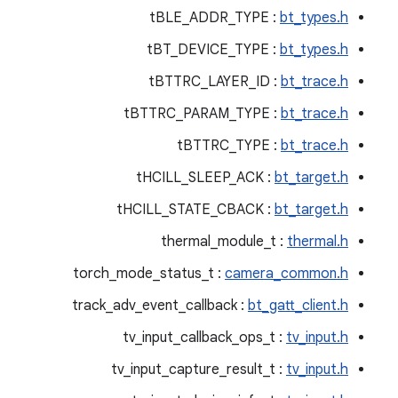
tBLE_ADDR_TYPE :
bt_types.h
‫tBT_DEVICE_TYPE :
bt_types.h
tBTTRC_LAYER_ID :
bt_trace.h
tBTTRC_PARAM_TYPE :
bt_trace.h
‫tBTTRC_TYPE :
bt_trace.h
tHCILL_SLEEP_ACK :
bt_target.h
tHCILL_STATE_CBACK :
bt_target.h
thermal_module_t :
thermal.h
torch_mode_status_t :
camera_common.h
track_adv_event_callback :
bt_gatt_client.h
tv_input_callback_ops_t :
tv_input.h
tv_input_capture_result_t :
tv_input.h