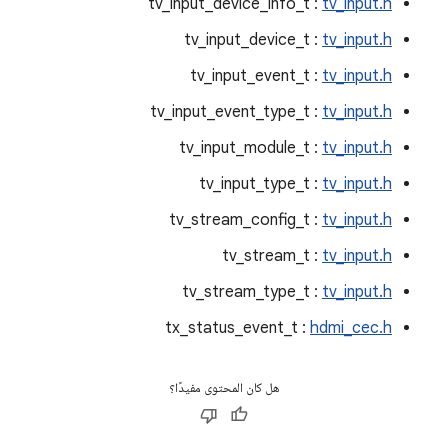
tv_input_device_info_t :
tv_input.h
tv_input_device_t :
tv_input.h
tv_input_event_t :
tv_input.h
tv_input_event_type_t :
tv_input.h
tv_input_module_t :
tv_input.h
tv_input_type_t :
tv_input.h
tv_stream_config_t :
tv_input.h
tv_stream_t :
tv_input.h
tv_stream_type_t :
tv_input.h
tx_status_event_t :
hdmi_cec.h
هل كان المحتوى مفيدًا؟