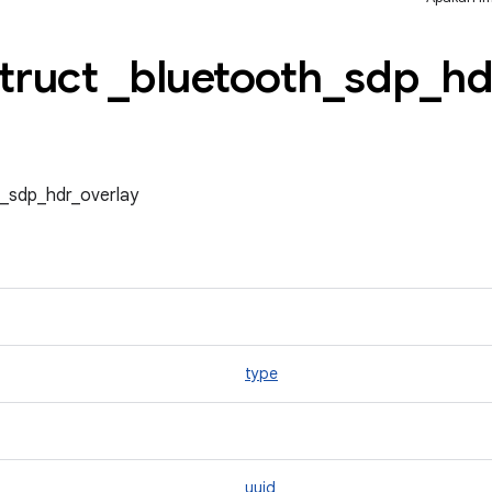
Struct
_
bluetooth
_
sdp
_
hd
h_sdp_hdr_overlay
type
uuid