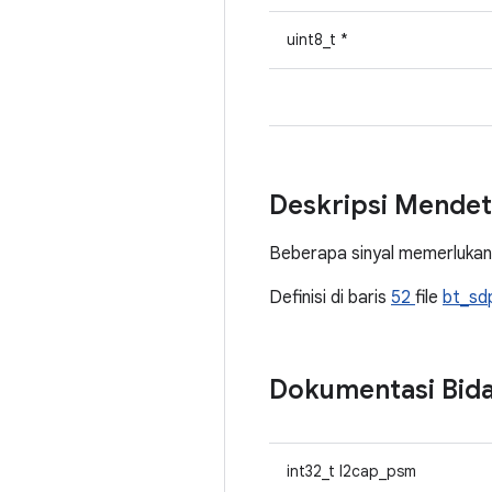
uint8_t *
Deskripsi Mendet
Beberapa sinyal memerlukan
Definisi di baris
52
file
bt_sd
Dokumentasi Bid
int32_t l2cap_psm