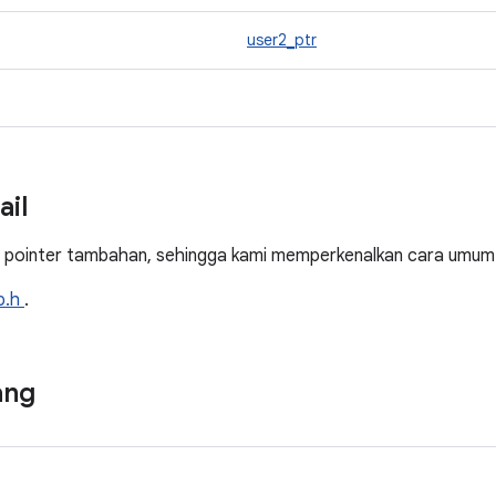
user2_ptr
ail
 pointer tambahan, sehingga kami memperkenalkan cara umum u
p.h
.
ang