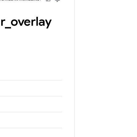
r
_
overlay