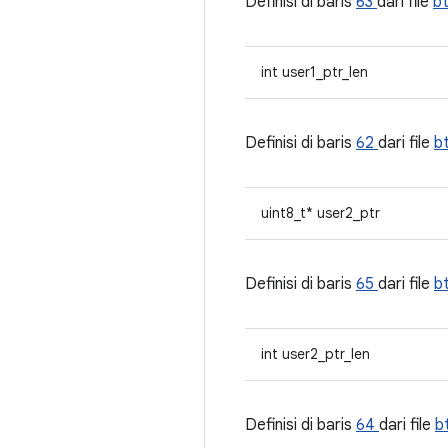
Definisi di baris
63
dari file
b
int user1_ptr_len
Definisi di baris
62
dari file
b
uint8_t* user2_ptr
Definisi di baris
65
dari file
b
int user2_ptr_len
Definisi di baris
64
dari file
b