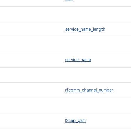
service_name_length
service_name
rfcomm_channel_number
l2cap_psm