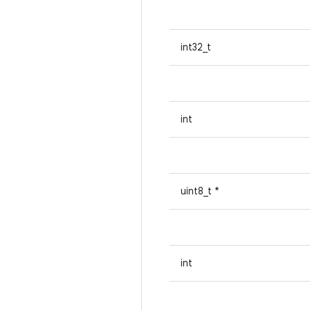
int32_t
int
uint8_t *
int