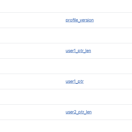
profile_version
user1_ptr_len
user1_ptr
user2_ptr_len