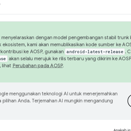
h
uk menyelaraskan dengan model pengembangan stabil trunk
tuk ekosistem, kami akan memublikasikan kode sumber ke A
kontribusi ke AOSP, gunakan
android-latest-release
. 
ase
akan selalu merujuk ke rilis terbaru yang dikirim ke AO
 lihat
Perubahan pada AOSP
.
gle menggunakan teknologi AI untuk menerjemahkan
a pilihan Anda. Terjemahan AI mungkin mengandung
Apakah in