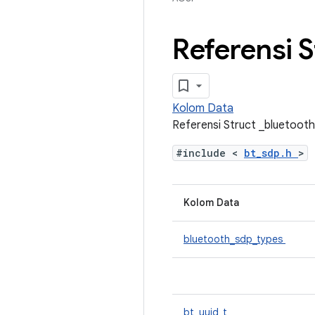
Referensi 
Kolom Data
Referensi Struct _bluetoot
#include <
bt_sdp.h
>
Kolom Data
bluetooth_sdp_types
bt_uuid_t