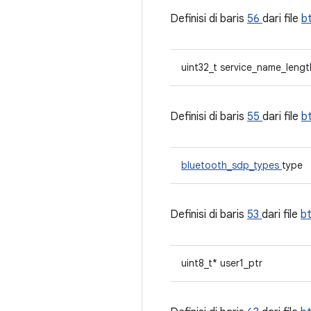
Definisi di baris
56
dari file
b
uint32_t service_name_lengt
Definisi di baris
55
dari file
b
bluetooth_sdp_types
type
Definisi di baris
53
dari file
b
uint8_t* user1_ptr