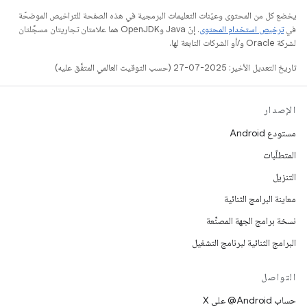
يخضع كل من المحتوى وعيّنات التعليمات البرمجية في هذه الصفحة للتراخيص الموضحّة
في
ترخيص استخدام المحتوى
. إنّ Java وOpenJDK هما علامتان تجاريتان مسجَّلتان
لشركة Oracle و/أو الشركات التابعة لها.
تاريخ التعديل الأخير: 2025-07-27 (حسب التوقيت العالمي المتفَّق عليه)
الإصدار
مستودع Android
المتطلّبات
التنزيل
معاينة البرامج الثنائية
نسخة برامج الجهة المصنِّعة
البرامج الثنائية لبرنامج التشغيل
التواصل
حساب ‎@Android على X