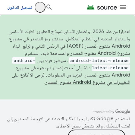
تسجيل الدخول
اعتبارًا من عام 2026، ولضمان اتّساق نموذج التطوير الثابت الأساسي
واستقرار المنصة في النظام المتكامل، سننشر رمز المصدر في مشروع
Android مفتوح المصدر (AOSP) في الربعَين الثاني والرابع. لبناء
مشروع Android مفتوح المصدر والمساهمة فيه، استخدِم
android-latest-release
. سيشير فرع بيان
android-
latest-release
دائمًا إلى أحدث إصدار تم نشره في مشروع
Android مفتوح المصدر. لمزيد من المعلومات، يُرجى الاطّلاع على
التغييرات في مشروع Android مفتوح المصدر
.
تستخدم Google تكنولوجيا الذكاء الاصطناعي لترجمة المحتوى إلى
لغتك المفضّلة، وقد تتضمّن بعض الأخطاء.