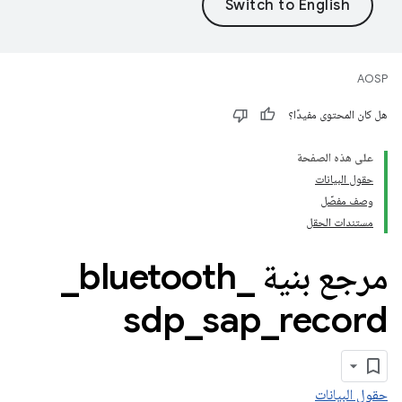
AOSP
هل كان المحتوى مفيدًا؟
على هذه الصفحة
حقول البيانات
وصف مفصّل
مستندات الحقل
مرجع بنية ‎
_
bluetooth
_
sdp
_
sap
_
record
حقول البيانات