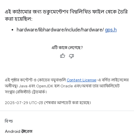
এই কাঠামোর জন্য ডকুমেন্টেশন নিম্নলিখিত ফাইল থেকে তৈরি
করা হয়েছিল:
hardware/libhardware/include/hardware/
gps.h
এটি কাজে লেগেছে?
এই পৃষ্ঠার কন্টেন্ট ও কোডের নমুনাগুলি
Content License
-এ বর্ণিত লাইসেন্সের
অধীনস্থ। Java এবং OpenJDK হল Oracle এবং/অথবা তার অ্যাফিলিয়েট
সংস্থার রেজিস্টার্ড ট্রেডমার্ক।
2025-07-29 UTC-তে শেষবার আপডেট করা হয়েছে।
বিল্ড
Android স্টোরেজ