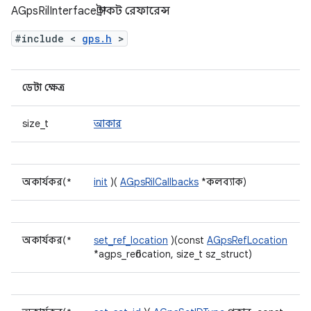
AGpsRilInterface স্ট্রাকট রেফারেন্স
#include <
gps.h
>
ডেটা ক্ষেত্র
size_t
আকার
অকার্যকর(*
init
)(
AGpsRilCallbacks
*কলব্যাক)
অকার্যকর(*
set_ref_location
)(const
AGpsRefLocation
*agps_reflocation, size_t sz_struct)