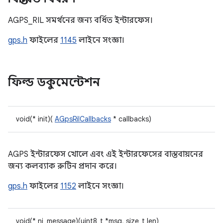
AGPS_RIL সমর্থনের জন্য বর্ধিত ইন্টারফেস।
gps.h
ফাইলের
1145
লাইনে সংজ্ঞা।
ফিল্ড ডকুমেন্টেশন
void(* init)(
AGpsRilCallbacks
* callbacks)
AGPS ইন্টারফেস খোলে এবং এই ইন্টারফেসের বাস্তবায়নের
জন্য কলব্যাক রুটিন প্রদান করে।
gps.h
ফাইলের
1152
লাইনে সংজ্ঞা।
void(* ni_message)(uint8_t *msg, size_t len)