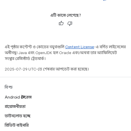
এটি কাজে লেগেছে?
এই পৃষ্ঠার কন্টেন্ট ও কোডের নমুনাগুলি
Content License
-এ বর্ণিত লাইসেন্সের
অধীনস্থ। Java এবং OpenJDK হল Oracle এবং/অথবা তার অ্যাফিলিয়েট
সংস্থার রেজিস্টার্ড ট্রেডমার্ক।
2025-07-29 UTC-তে শেষবার আপডেট করা হয়েছে।
বিল্ড
Android স্টোরেজ
প্রয়োজনীয়তা
ডাউনলোড হচ্ছে
প্রিভিউ বাইনারি