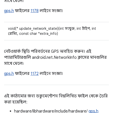
সাথে মেলে৷
gps.h
ফাইলের
1178
লাইনে সংজ্ঞা।
void(* update_network_state)(int সংযুক্ত, int টাইপ, int
রোমিং, const char *extra_info)
নেটওয়ার্ক স্থিতি পরিবর্তনের GPS অবহিত করুন। এই
প্যারামিটারগুলি android.net.NetworkInfo ক্লাসের মানগুলির
সাথে মেলে৷
gps.h
ফাইলের
1172
লাইনে সংজ্ঞা।
এই কাঠামোর জন্য ডকুমেন্টেশন নিম্নলিখিত ফাইল থেকে তৈরি
করা হয়েছিল:
hardware/libhardware/include/hardware/
gps.h