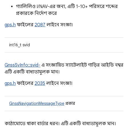
গ্যালিলিও I/NAV-এর জন্য, এটি 1-10+ পরিসরে শব্দের
প্রকারকে নির্দেশ করে
gps.h
ফাইলের
2087
লাইনে সংজ্ঞা।
int16_t svid
GnssSvInfo::svid-
এ সংজ্ঞায়িত স্যাটেলাইট গাড়ির আইডি নম্বর
এটি একটি বাধ্যতামূলক মান।
gps.h
ফাইলের
2035
লাইনে সংজ্ঞা।
GnssNavigationMessageType
প্রকার
কাঠামোতে থাকা বার্তার ধরন। এটি একটি বাধ্যতামূলক মান।