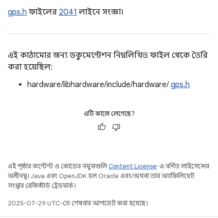
gps.h
ফাইলের
2041
লাইনে সংজ্ঞা।
এই কাঠামোর জন্য ডকুমেন্টেশন নিম্নলিখিত ফাইল থেকে তৈরি
করা হয়েছিল:
hardware/libhardware/include/hardware/
gps.h
এটি কাজে লেগেছে?
এই পৃষ্ঠার কন্টেন্ট ও কোডের নমুনাগুলি
Content License
-এ বর্ণিত লাইসেন্সের
অধীনস্থ। Java এবং OpenJDK হল Oracle এবং/অথবা তার অ্যাফিলিয়েট
সংস্থার রেজিস্টার্ড ট্রেডমার্ক।
2025-07-29 UTC-তে শেষবার আপডেট করা হয়েছে।