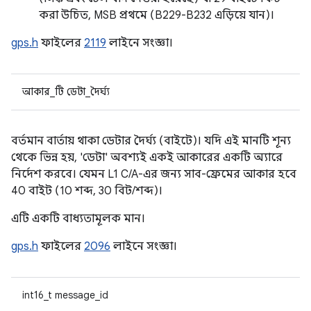
করা উচিত, MSB প্রথমে (B229-B232 এড়িয়ে যান)।
gps.h
ফাইলের
2119
লাইনে সংজ্ঞা।
আকার_টি ডেটা_দৈর্ঘ্য
বর্তমান বার্তায় থাকা ডেটার দৈর্ঘ্য (বাইটে)। যদি এই মানটি শূন্য
থেকে ভিন্ন হয়, 'ডেটা' অবশ্যই একই আকারের একটি অ্যারে
নির্দেশ করবে। যেমন L1 C/A-এর জন্য সাব-ফ্রেমের আকার হবে
40 বাইট (10 শব্দ, 30 বিট/শব্দ)।
এটি একটি বাধ্যতামূলক মান।
gps.h
ফাইলের
2096
লাইনে সংজ্ঞা।
int16_t message_id