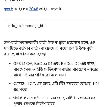
gps.h
ফাইলের
2048
লাইনে সংজ্ঞা।
int16_t submessage_id
উপ-বার্তা শনাক্তকারী। বার্তা 'টাইপ' দ্বারা প্রয়োজন হলে, এই
মানটিতে বর্তমান বার্তা (বা ফ্রেমের) মধ্যে একটি উপ-সূচী
রয়েছে যা প্রেরণ করা হচ্ছে।
GPS L1 C/A, BeiDou D1 এবং BeiDou D2-এর জন্য,
সাবমেসেজ আইডি নেভিগেশন বার্তার সাবফ্রেম নম্বরের
সাথে 1-5-এর পরিসরে মিলে যায়।
গ্লোনাস L1 C/A এর জন্য, এটি স্ট্রিং নম্বরকে বোঝায়, 1-15
এর মধ্যে
গ্যালিলিও এফ/এনএভি-এর জন্য, এটি 1-6 পরিসরের
পৃষ্ঠার ধরণকে নির্দেশ করে