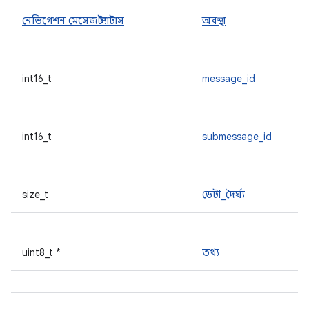
নেভিগেশন মেসেজ স্ট্যাটাস
অবস্থা
int16_t
message_id
int16_t
submessage_id
size_t
ডেটা_দৈর্ঘ্য
uint8_t *
তথ্য