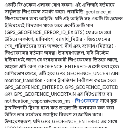
একটি জিওফেন্স এলাকা যোগ করুন। এই এপিআই বর্তমানে
সার্কুলার জিওফেন্স সমর্থন করে। পরামিতি: geofence_id -
জিওফেন্সের জন্য আইডি। যদি এই আইডি সহ একটি জিওফেন্স
ইতিমধ্যেই বিদ্যমান থাকে তবে একটি ত্রুটি মান
(GPS_GEOFENCE_ERROR_ID_EXISTS) ফেরত দেওয়া
উচিত৷ অক্ষাংশ, দ্রাঘিমাংশ, ব্যাসার্ধ_মিটার - জিওফেন্সের
শেষ_পরিবর্তনের জন্য অক্ষাংশ, দীর্ঘ এবং ব্যাসার্ধ (মিটারে) -
জিওফেন্সের বর্তমান অবস্থা। উদাহরণস্বরূপ, যদি সিস্টেম
ইতিমধ্যেই জানে যে ব্যবহারকারী জিওফেন্সের ভিতরে আছে,
তাহলে এটি GPS_GEOFENCE_ENTERED-এ সেট করা হবে৷
বেশিরভাগ ক্ষেত্রে, এটি হবে GPS_GEOFENCE_UNCERTAIN।
monitor_transition - কোন ট্রানজিশন নিরীক্ষণ করতে হবে।
GPS_GEOFENCE_ENTERED, GPS_GEOFENCE_EXITED
এবং GPS_GEOFENCE_UNCERTAIN এর বিটওয়াইজ বা।
notification_responsiveness_ms -
জিওফেন্সের
সাথে যুক্ত
ট্রানজিশনটি ট্রিগার হলে কত তাড়াতাড়ি কলব্যাক কল করা
উচিত তার সর্বোত্তম প্রচেষ্টার বিবরণ সংজ্ঞায়িত করে।
উদাহরণস্বরূপ, যদি GPS_GEOFENCE_ENTERED এর সাথে