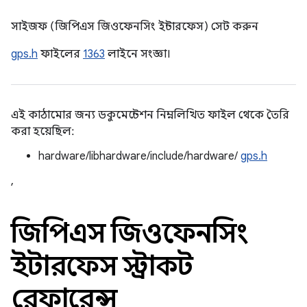
সাইজফ (জিপিএস জিওফেনসিং ইন্টারফেস) সেট করুন
gps.h
ফাইলের
1363
লাইনে সংজ্ঞা।
এই কাঠামোর জন্য ডকুমেন্টেশন নিম্নলিখিত ফাইল থেকে তৈরি
করা হয়েছিল:
hardware/libhardware/include/hardware/
gps.h
,
জিপিএস জিওফেনসিং
ইন্টারফেস স্ট্রাকট
রেফারেন্স