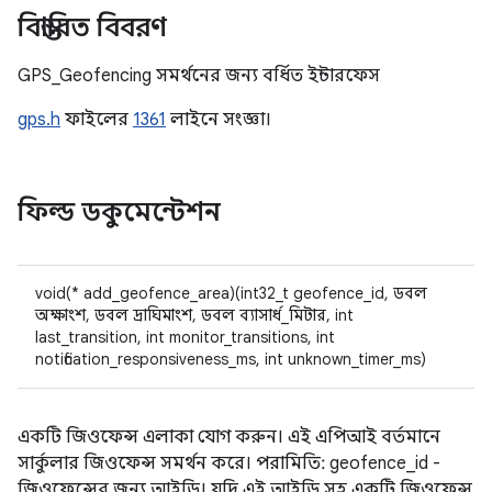
বিস্তারিত বিবরণ
GPS_Geofencing সমর্থনের জন্য বর্ধিত ইন্টারফেস
gps.h
ফাইলের
1361
লাইনে সংজ্ঞা।
ফিল্ড ডকুমেন্টেশন
void(* add_geofence_area)(int32_t geofence_id, ডবল
অক্ষাংশ, ডবল দ্রাঘিমাংশ, ডবল ব্যাসার্ধ_মিটার, int
last_transition, int monitor_transitions, int
notification_responsiveness_ms, int unknown_timer_ms)
একটি জিওফেন্স এলাকা যোগ করুন। এই এপিআই বর্তমানে
সার্কুলার জিওফেন্স সমর্থন করে। পরামিতি: geofence_id -
জিওফেন্সের জন্য আইডি। যদি এই আইডি সহ একটি জিওফেন্স