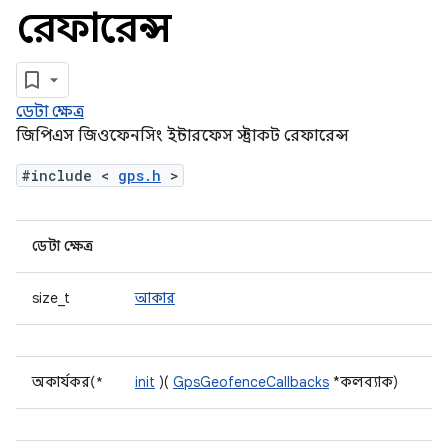
রেফারেন্স
ডেটা ক্ষেত্র
জিপিএস জিওফেনসিং ইন্টারফেস স্ট্রাকট রেফারেন্স
#include <
gps.h
>
ডেটা ক্ষেত্র
size_t
আকার
অকার্যকর(*
init
)(
GpsGeofenceCallbacks
*কলব্যাক)