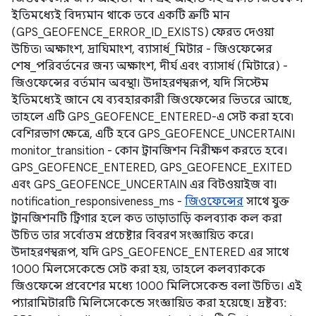
ইতিমধ্যেই বিদ্যমান থাকে তবে একটি ত্রুটি মান
(GPS_GEOFENCE_ERROR_ID_EXISTS) ফেরত দেওয়া
উচিত৷ অক্ষাংশ, দ্রাঘিমাংশ, ব্যাসার্ধ_মিটার - জিওফেন্সের
শেষ_পরিবর্তনের জন্য অক্ষাংশ, দীর্ঘ এবং ব্যাসার্ধ (মিটারে) -
জিওফেন্সের বর্তমান অবস্থা। উদাহরণস্বরূপ, যদি সিস্টেম
ইতিমধ্যেই জানে যে ব্যবহারকারী জিওফেন্সের ভিতরে আছে,
তাহলে এটি GPS_GEOFENCE_ENTERED-এ সেট করা হবে৷
বেশিরভাগ ক্ষেত্রে, এটি হবে GPS_GEOFENCE_UNCERTAIN।
monitor_transition - কোন ট্রানজিশন নিরীক্ষণ করতে হবে।
GPS_GEOFENCE_ENTERED, GPS_GEOFENCE_EXITED
এবং GPS_GEOFENCE_UNCERTAIN এর বিটওয়াইজ বা।
notification_responsiveness_ms -
জিওফেন্সের
সাথে যুক্ত
ট্রানজিশনটি ট্রিগার হলে কত তাড়াতাড়ি কলব্যাক কল করা
উচিত তার সর্বোত্তম প্রচেষ্টার বিবরণ সংজ্ঞায়িত করে।
উদাহরণস্বরূপ, যদি GPS_GEOFENCE_ENTERED এর সাথে
1000 মিলসেকেন্ডে সেট করা হয়, তাহলে কলব্যাককে
জিওফেন্সে প্রবেশের মধ্যে 1000 মিলিসেকেন্ড বলা উচিত। এই
প্যারামিটারটি মিলিসেকেন্ডে সংজ্ঞায়িত করা হয়েছে। দ্রষ্টব্য: