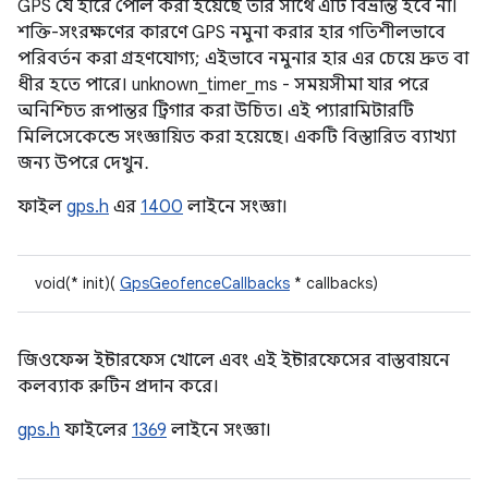
GPS যে হারে পোল করা হয়েছে তার সাথে এটি বিভ্রান্ত হবে না।
শক্তি-সংরক্ষণের কারণে GPS নমুনা করার হার গতিশীলভাবে
পরিবর্তন করা গ্রহণযোগ্য; এইভাবে নমুনার হার এর চেয়ে দ্রুত বা
ধীর হতে পারে। unknown_timer_ms - সময়সীমা যার পরে
অনিশ্চিত রূপান্তর ট্রিগার করা উচিত। এই প্যারামিটারটি
মিলিসেকেন্ডে সংজ্ঞায়িত করা হয়েছে। একটি বিস্তারিত ব্যাখ্যা
জন্য উপরে দেখুন.
ফাইল
gps.h
এর
1400
লাইনে সংজ্ঞা।
void(* init)(
GpsGeofenceCallbacks
* callbacks)
জিওফেন্স ইন্টারফেস খোলে এবং এই ইন্টারফেসের বাস্তবায়নে
কলব্যাক রুটিন প্রদান করে।
gps.h
ফাইলের
1369
লাইনে সংজ্ঞা।