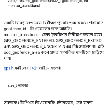
void(* resume_geofence)(int32_t geofence_id, int
monitor_transitions)
একটি নির্দিষ্ট জিওফেন্স নিরীক্ষণ পুনরায় শুরু করুন। পরামিতি:
geofence_id - জিওফেন্সের জন্য আইডি।
monitor_transitions - কোন ট্রানজিশন নিরীক্ষণ করতে হবে।
GPS_GEOFENCE_ENTERED, GPS_GEOFENCE_EXITED
এবং GPS_GEOFENCE_UNCERTAIN এর বিটওয়াইজ বা। এটি
add_geofence_area কলে প্রদত্ত সম্পর্কিত মানটিকে ছাড়িয়ে
যায়।
gps.h
ফাইলের
1421
লাইনে সংজ্ঞা।
size_t আকার
সাইজফ (জিপিএস জিওফেনসিং ইন্টারফেস) সেট করুন