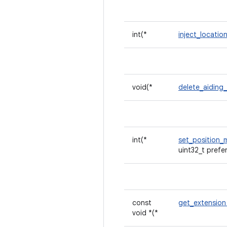
int(*
inject_locatio
void(*
delete_aiding
int(*
set_position
uint32_t prefe
const
get_extensio
void *(*