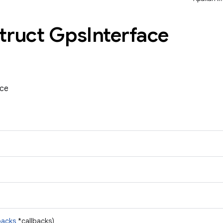
Struct Gps
Interface
ace
backs
*callbacks)