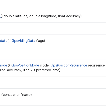
n
)(double latitude, double longitude, float accuracy)
_data
)(
GpsAidingData
flags)
_mode
)(
GpsPositionMode
mode,
GpsPositionRecurrence
recurrence,
rred_accuracy, uint32_t preferred_time)
n
)(const char *name)