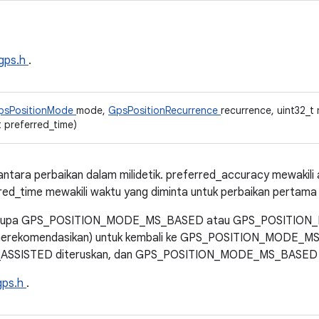
gps.h
.
psPositionMode
mode,
GpsPositionRecurrence
recurrence, uint32_t 
t preferred_time)
antara perbaikan dalam milidetik. preferred_accuracy mewakili 
red_time mewakili waktu yang diminta untuk perbaikan pertama d
 berupa GPS_POSITION_MODE_MS_BASED atau GPS_POSITIO
 merekomendasikan) untuk kembali ke GPS_POSITION_MODE_MS
SISTED diteruskan, dan GPS_POSITION_MODE_MS_BASED d
gps.h
.