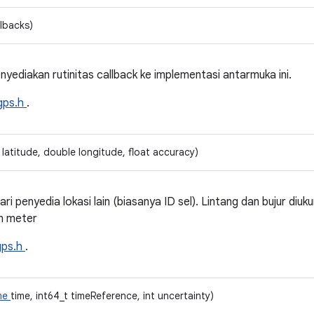
llbacks)
diakan rutinitas callback ke implementasi antarmuka ini.
gps.h
.
 latitude, double longitude, float accuracy)
ri penyedia lokasi lain (biasanya ID sel). Lintang dan bujur diuk
am meter
gps.h
.
me
time, int64_t timeReference, int uncertainty)