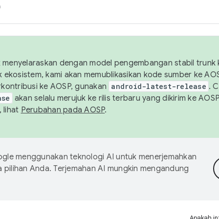
h
uk menyelaraskan dengan model pengembangan stabil trunk
tuk ekosistem, kami akan memublikasikan kode sumber ke A
kontribusi ke AOSP, gunakan
android-latest-release
. 
ase
akan selalu merujuk ke rilis terbaru yang dikirim ke AO
 lihat
Perubahan pada AOSP
.
gle menggunakan teknologi AI untuk menerjemahkan
a pilihan Anda. Terjemahan AI mungkin mengandung
Apakah in