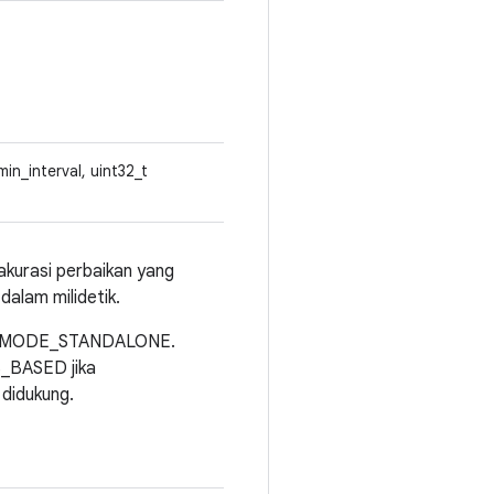
min_interval, uint32_t
akurasi perbaikan yang
alam milidetik.
N_MODE_STANDALONE.
_BASED jika
idukung.