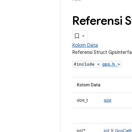
Referensi 
Kolom Data
Referensi Struct GpsInterf
#include <
gps.h
>
Kolom Data
size_t
size
int(*
init
)(
GpsCall