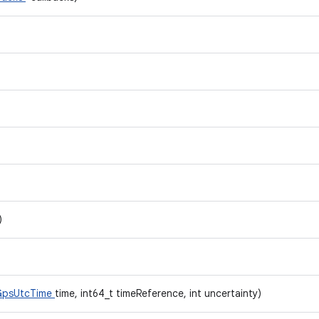
)
GpsUtcTime
time, int64_t timeReference, int uncertainty)