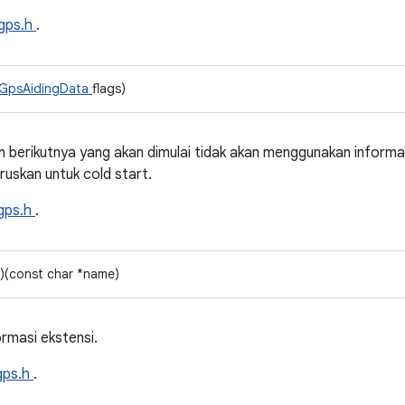
gps.h
.
GpsAidingData
flags)
berikutnya yang akan dimulai tidak akan menggunakan informa
uskan untuk cold start.
gps.h
.
n)(const char *name)
rmasi ekstensi.
gps.h
.