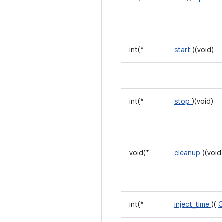
int(*
start
)(void)
int(*
stop
)(void)
void(*
cleanup
)(void
int(*
inject_time
)(