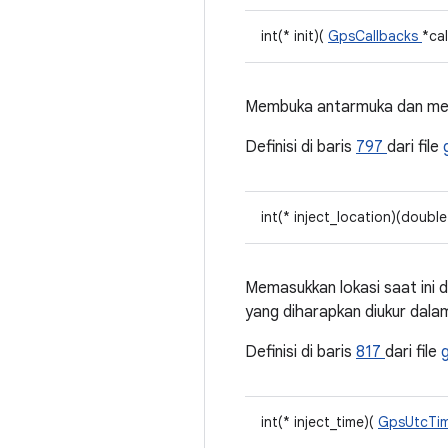
int(* init)(
GpsCallbacks
*ca
Membuka antarmuka dan menye
Definisi di baris
797
dari file
int(* inject_location)(double
Memasukkan lokasi saat ini da
yang diharapkan diukur dal
Definisi di baris
817
dari file
int(* inject_time)(
GpsUtcTi