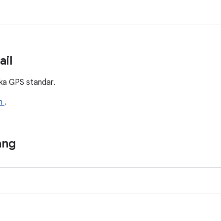
ail
ka GPS standar.
.h
.
ang