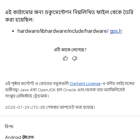
এই কাঠামোর জন্য ডকুমেন্টেশন নিম্নলিখিত ফাইল থেকে তৈরি
করা হয়েছিল:
hardware/libhardware/include/hardware/
gps.h
এটি কাজে লেগেছে?
এই পৃষ্ঠার কন্টেন্ট ও কোডের নমুনাগুলি
Content License
-এ বর্ণিত লাইসেন্সের
অধীনস্থ। Java এবং OpenJDK হল Oracle এবং/অথবা তার অ্যাফিলিয়েট
সংস্থার রেজিস্টার্ড ট্রেডমার্ক।
2025-07-29 UTC-তে শেষবার আপডেট করা হয়েছে।
বিল্ড
Android স্টোরেজ