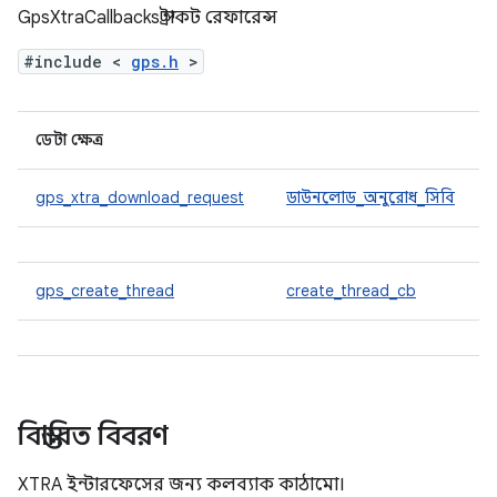
GpsXtraCallbacks স্ট্রাকট রেফারেন্স
#include <
gps.h
>
ডেটা ক্ষেত্র
gps_xtra_download_request
ডাউনলোড_অনুরোধ_সিবি
gps_create_thread
create_thread_cb
বিস্তারিত বিবরণ
XTRA ইন্টারফেসের জন্য কলব্যাক কাঠামো।