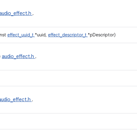
audio_effect.h
.
onst
effect_uuid_t
*uuid,
effect_descriptor_t
*pDescriptor)
e
audio_effect.h
.
audio_effect.h
.