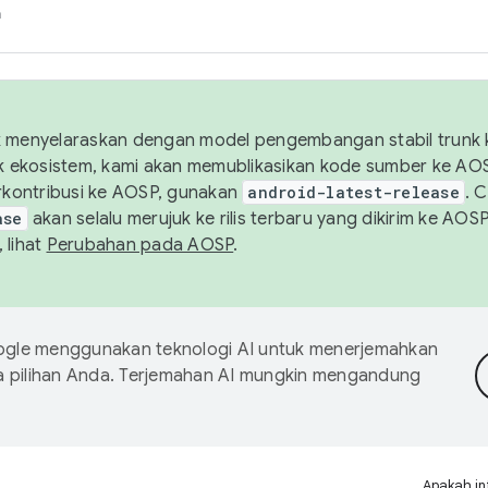
h
uk menyelaraskan dengan model pengembangan stabil trunk
tuk ekosistem, kami akan memublikasikan kode sumber ke A
kontribusi ke AOSP, gunakan
android-latest-release
. 
ase
akan selalu merujuk ke rilis terbaru yang dikirim ke AO
 lihat
Perubahan pada AOSP
.
gle menggunakan teknologi AI untuk menerjemahkan
a pilihan Anda. Terjemahan AI mungkin mengandung
Apakah in