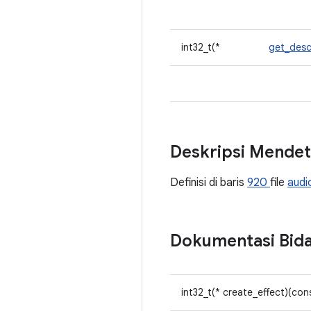
int32_t(*
get_desc
Deskripsi Mendet
Definisi di baris
920
file
audi
Dokumentasi Bid
int32_t(* create_effect)(co