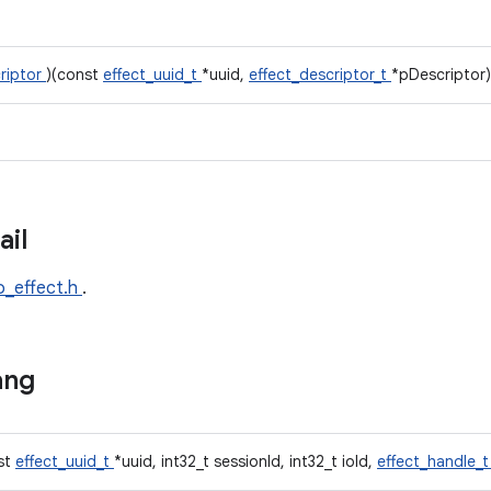
riptor
)(const
effect_uuid_t
*uuid,
effect_descriptor_t
*pDescriptor)
ail
o_effect.h
.
ang
nst
effect_uuid_t
*uuid, int32_t sessionId, int32_t ioId,
effect_handle_