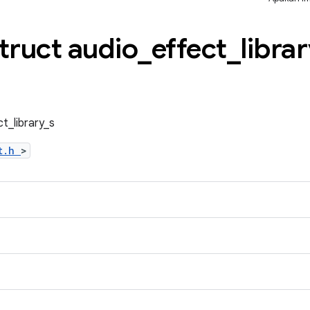
truct audio
_
effect
_
librar
t_library_s
ct.h
>