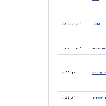
const char *
name
const char *
implemen
int32_t(*
create_e
int32_t(*
release_