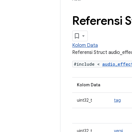
Referensi S
Kolom Data
Referensi Struct audio_effec
#include <
audio_effe
Kolom Data
uint32_t
tag
uint32_t
versi