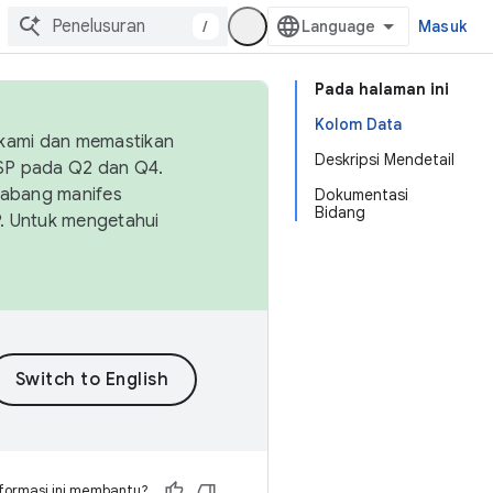
/
Masuk
Pada halaman ini
Kolom Data
 kami dan memastikan
Deskripsi Mendetail
OSP pada Q2 dan Q4.
Cabang manifes
Dokumentasi
Bidang
SP. Untuk mengetahui
formasi ini membantu?