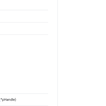
t
*pHandle)