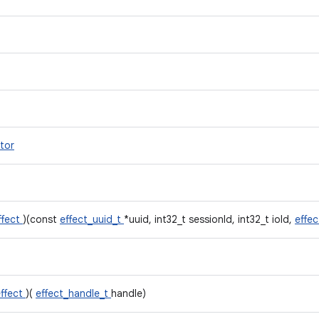
tor
ffect
)(const
effect_uuid_t
*uuid, int32_t sessionId, int32_t ioId,
effe
effect
)(
effect_handle_t
handle)