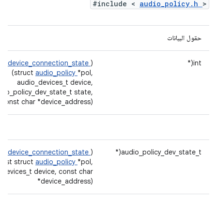
#include <
audio_policy.h
>
حقول البيانات
et_device_connection_state
)
int(*
(struct
audio_policy
*pol,
audio_devices_t device,
dio_policy_dev_state_t state,
const char *device_address)
et_device_connection_state
)
audio_policy_dev_state_t(*
onst struct
audio_policy
*pol,
_devices_t device, const char
*device_address)