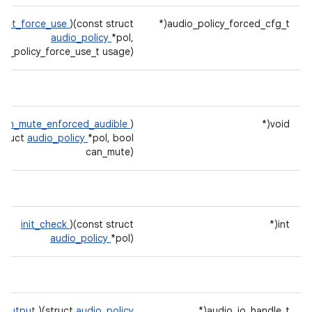
get_force_use
)(const struct
audio_policy_forced_cfg_t(*
audio_policy
*pol,
io_policy_force_use_t usage)
can_mute_enforced_audible
)
void(*
struct
audio_policy
*pol, bool
can_mute)
init_check
)(const struct
int(*
audio_policy
*pol)
_output
)(struct
audio_policy
audio_io_handle_t(*