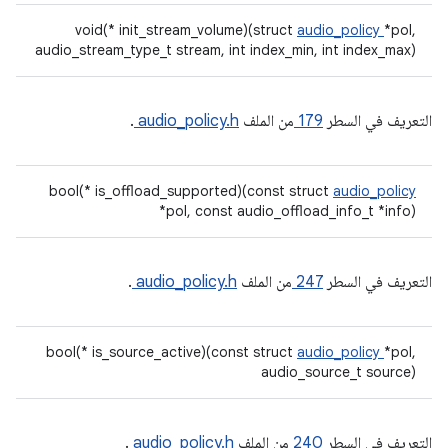
void(* init_stream_volume)(struct
audio_policy
*pol,
audio_stream_type_t stream, int index_min, int index_max)
التعريف في السطر
179
من الملف
audio_policy.h
.
bool(* is_offload_supported)(const struct
audio_policy
*pol, const audio_offload_info_t *info)
التعريف في السطر
247
من الملف
audio_policy.h
.
bool(* is_source_active)(const struct
audio_policy
*pol,
audio_source_t source)
التعريف في السطر
240
من الملف
audio_policy.h
.