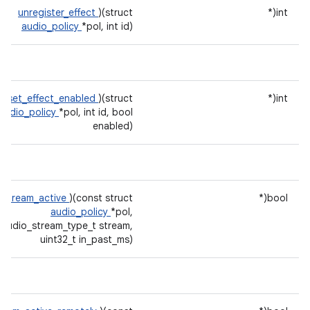
unregister_effect
)(struct
int(*
audio_policy
*pol, int id)
set_effect_enabled
)(struct
int(*
audio_policy
*pol, int id, bool
enabled)
s_stream_active
)(const struct
bool(*
audio_policy
*pol,
audio_stream_type_t stream,
uint32_t in_past_ms)