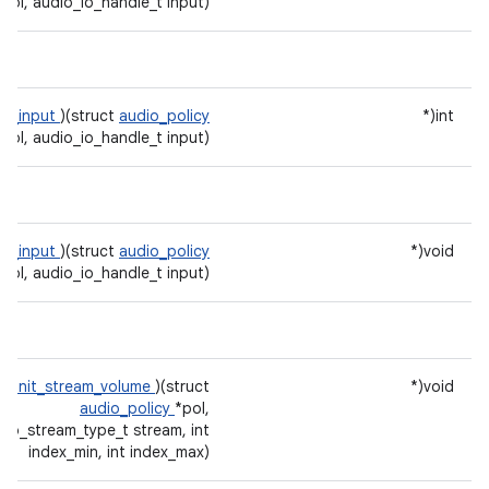
*pol, audio_io_handle_t input)
op_input
)(struct
audio_policy
int(*
*pol, audio_io_handle_t input)
se_input
)(struct
audio_policy
void(*
*pol, audio_io_handle_t input)
init_stream_volume
)(struct
void(*
audio_policy
*pol,
dio_stream_type_t stream, int
index_min, int index_max)