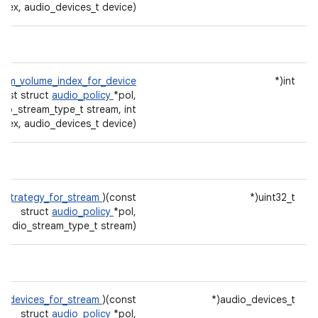
ndex, audio_devices_t device)
eam_volume_index_for_device
int(*
onst struct
audio_policy
*pol,
dio_stream_type_t stream, int
ndex, audio_devices_t device)
_strategy_for_stream
)(const
uint32_t(*
struct
audio_policy
*pol,
audio_stream_type_t stream)
t_devices_for_stream
)(const
audio_devices_t(*
struct
audio_policy
*pol,