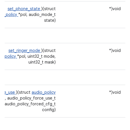
set_phone_state
)(struct
void(*
io_policy
*pol, audio_mode_t
state)
set_ringer_mode
)(struct
void(*
io_policy
*pol, uint32_t mode,
uint32_t mask)
orce_use
)(struct
audio_policy
void(*
pol, audio_policy_force_use_t
e, audio_policy_forced_cfg_t
config)