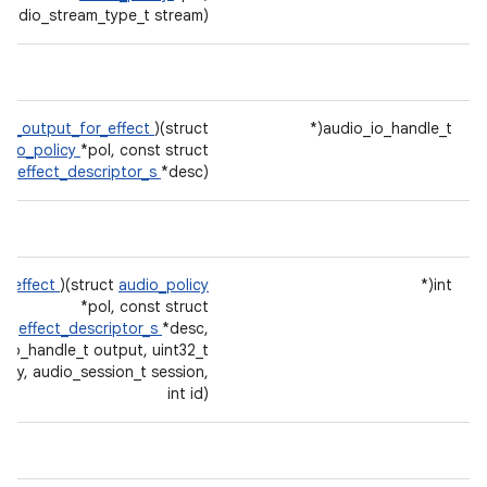
audio_stream_type_t stream)
et_output_for_effect
)(struct
audio_io_handle_t(*
udio_policy
*pol, const struct
effect_descriptor_s
*desc)
er_effect
)(struct
audio_policy
int(*
*pol, const struct
effect_descriptor_s
*desc,
_io_handle_t output, uint32_t
tegy, audio_session_t session,
int id)