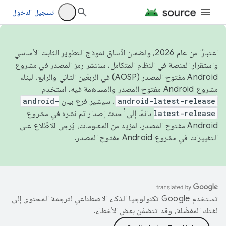
تسجيل الدخول
اعتبارًا من عام 2026، ولضمان اتّساق نموذج التطوير الثابت الأساسي
واستقرار المنصة في النظام المتكامل، سننشر رمز المصدر في مشروع
Android مفتوح المصدر (AOSP) في الربعَين الثاني والرابع. لبناء
مشروع Android مفتوح المصدر والمساهمة فيه، استخدِم
android-latest-release
. سيشير فرع بيان
android-
latest-release
دائمًا إلى أحدث إصدار تم نشره في مشروع
Android مفتوح المصدر. لمزيد من المعلومات، يُرجى الاطّلاع على
التغييرات في مشروع Android مفتوح المصدر
.
تستخدم Google تكنولوجيا الذكاء الاصطناعي لترجمة المحتوى إلى
لغتك المفضّلة، وقد تتضمّن بعض الأخطاء.