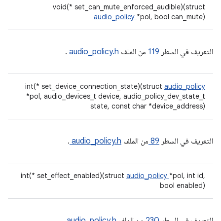
void(* set_can_mute_enforced_audible)(struct
audio_policy
*pol, bool can_mute)
التعريف في السطر
119
من الملف
audio_policy.h
.
int(* set_device_connection_state)(struct
audio_policy
*pol, audio_devices_t device, audio_policy_dev_state_t
state, const char *device_address)
التعريف في السطر
89
من الملف
audio_policy.h
.
int(* set_effect_enabled)(struct
audio_policy
*pol, int id,
bool enabled)
التعريف في السطر
230
من الملف
audio_policy.h
.