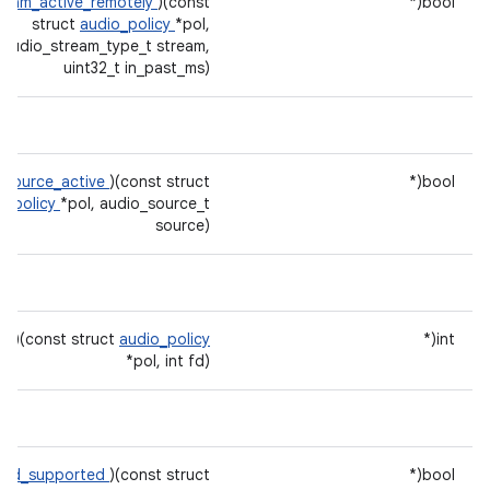
tream_active_remotely
)(const
bool(*
struct
audio_policy
*pol,
audio_stream_type_t stream,
uint32_t in_past_ms)
s_source_active
)(const struct
bool(*
o_policy
*pol, audio_source_t
source)
mp
)(const struct
audio_policy
int(*
*pol, int fd)
load_supported
)(const struct
bool(*