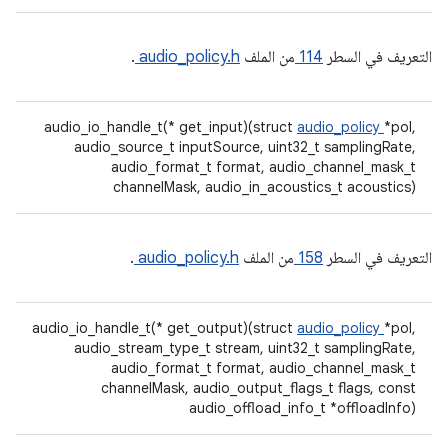
التعريف في السطر
114
من الملف
audio_policy.h
.
audio_io_handle_t(* get_input)(struct
audio_policy
*pol,
audio_source_t inputSource, uint32_t samplingRate,
audio_format_t format, audio_channel_mask_t
channelMask, audio_in_acoustics_t acoustics)
التعريف في السطر
158
من الملف
audio_policy.h
.
audio_io_handle_t(* get_output)(struct
audio_policy
*pol,
audio_stream_type_t stream, uint32_t samplingRate,
audio_format_t format, audio_channel_mask_t
channelMask, audio_output_flags_t flags, const
audio_offload_info_t *offloadInfo)