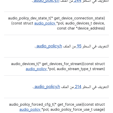
التعريف في السطر
244
من الملف
audio_policy.h
.
audio_policy_dev_state_t(* get_device_connection_state)
(const struct
audio_policy
*pol, audio_devices_t device,
const char *device_address)
التعريف في السطر
95
من الملف
audio_policy.h
.
audio_devices_t(* get_devices_for_stream)(const struct
audio_policy
*pol, audio_stream_type_t stream)
التعريف في السطر
214
من الملف
audio_policy.h
.
audio_policy_forced_cfg_t(* get_force_use)(const struct
audio_policy
*pol, audio_policy_force_use_t usage)