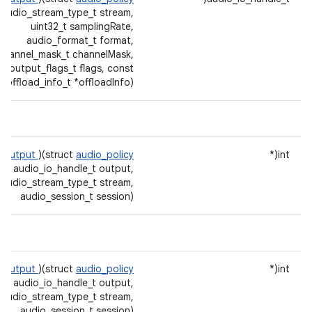
, audio_stream_type_t stream,
uint32_t samplingRate,
audio_format_t format,
channel_mask_t channelMask,
o_output_flags_t flags, const
_offload_info_t *offloadInfo)
t_output
)(struct
audio_policy
int(*
ol, audio_io_handle_t output,
audio_stream_type_t stream,
audio_session_t session)
_output
)(struct
audio_policy
int(*
ol, audio_io_handle_t output,
audio_stream_type_t stream,
audio_session_t session)