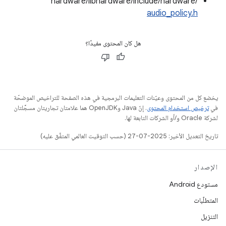
hardware/libhardware/include/hardware/
audio_policy.h
هل كان المحتوى مفيدًا؟
يخضع كل من المحتوى وعيّنات التعليمات البرمجية في هذه الصفحة للتراخيص الموضحّة
في
ترخيص استخدام المحتوى
. إنّ Java وOpenJDK هما علامتان تجاريتان مسجَّلتان
لشركة Oracle و/أو الشركات التابعة لها.
تاريخ التعديل الأخير: 2025-07-27 (حسب التوقيت العالمي المتفَّق عليه)
الإصدار
مستودع Android
المتطلّبات
التنزيل