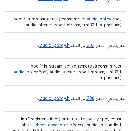
bool(* is_stream_active)(const struct
audio_policy
*pol,
audio_stream_type_t stream, uint32_t in_past_ms)
التعريف في السطر
232
من الملف
audio_policy.h
.
bool(* is_stream_active_remotely)(const struct
audio_policy
*pol, audio_stream_type_t stream, uint32_t
in_past_ms)
التعريف في السطر
236
من الملف
audio_policy.h
.
int(* register_effect)(struct
audio_policy
*pol, const
struct
effect_descriptor_s
*desc, audio_io_handle_t
output, uint32_t strategy, audio_session_t session, int id)