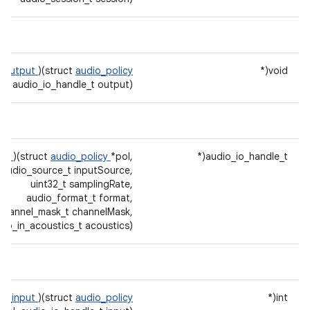
e_output
)(struct
audio_policy
void(*
ol, audio_io_handle_t output)
put
)(struct
audio_policy
*pol,
audio_io_handle_t(*
audio_source_t inputSource,
uint32_t samplingRate,
audio_format_t format,
channel_mask_t channelMask,
dio_in_acoustics_t acoustics)
rt_input
)(struct
audio_policy
int(*