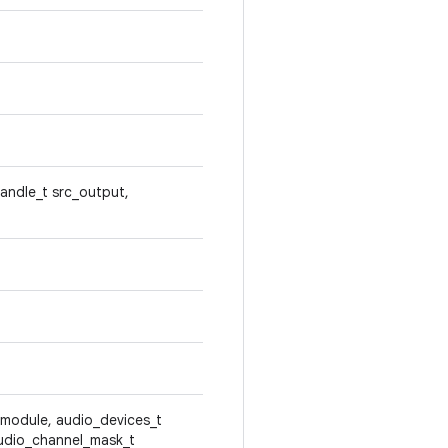
handle_t src_output,
 module, audio_devices_t
audio_channel_mask_t