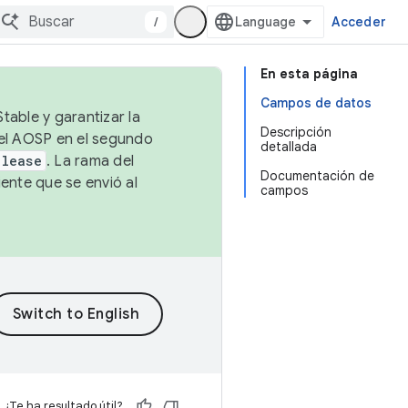
/
Acceder
En esta página
Campos de datos
table y garantizar la
Descripción
 el AOSP en el segundo
detallada
elease
. La rama del
Documentación de
ente que se envió al
campos
¿Te ha resultado útil?