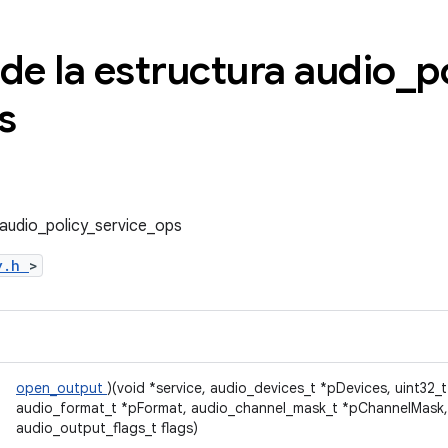
de la estructura audio
_
p
s
 audio_policy_service_ops
cy.h
>
open_output
)(void *service, audio_devices_t *pDevices, uint32_
audio_format_t *pFormat, audio_channel_mask_t *pChannelMask,
audio_output_flags_t flags)