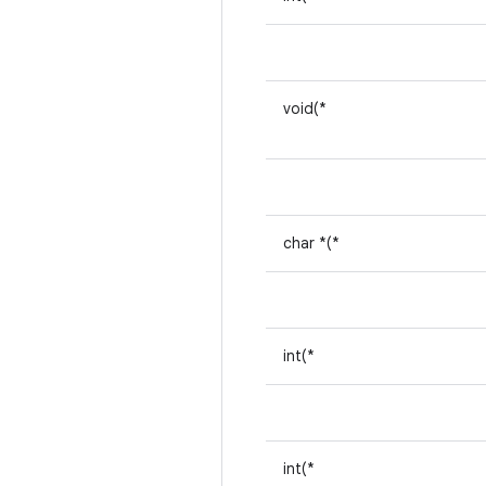
void(*
char *(*
int(*
int(*