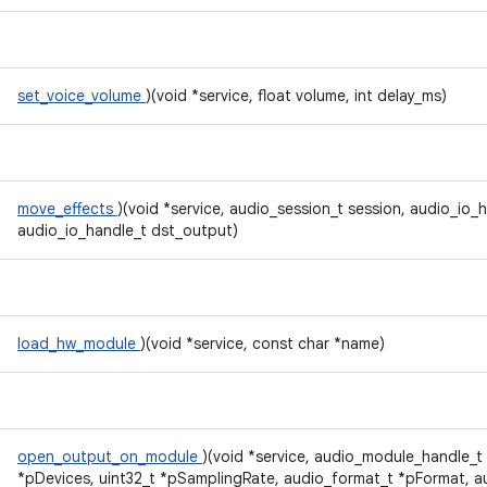
set_voice_volume
)(void *service, float volume, int delay_ms)
move_effects
)(void *service, audio_session_t session, audio_io_
audio_io_handle_t dst_output)
load_hw_module
)(void *service, const char *name)
open_output_on_module
)(void *service, audio_module_handle_t
*pDevices, uint32_t *pSamplingRate, audio_format_t *pFormat, 