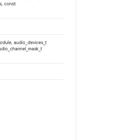
s, const
odule, audio_devices_t
audio_channel_mask_t