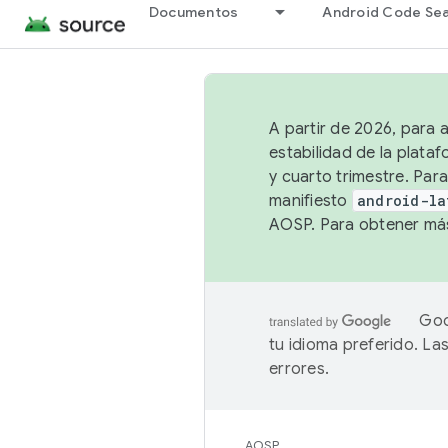
Documentos
Android Code Se
A partir de 2026, para 
estabilidad de la plata
y cuarto trimestre. Para
manifiesto
android-la
AOSP. Para obtener más
Goo
tu idioma preferido. L
errores.
AOSP