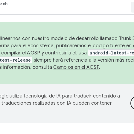
arch
alinearnos con nuestro modelo de desarrollo llamado Trunk S
forma para el ecosistema, publicaremos el código fuente en
 compilar el AOSP y contribuir a él, usa
android-latest-r
test-release
siempre hará referencia a la versión más reci
 información, consulta
Cambios en el AOSP
.
gle utiliza tecnología de IA para traducir contenido a
as traducciones realizadas con IA pueden contener