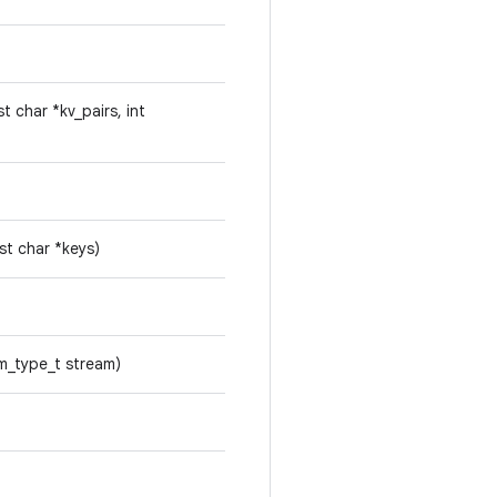
t char *kv_pairs, int
st char *keys)
am_type_t stream)