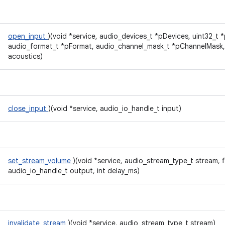
open_input
)(void *service, audio_devices_t *pDevices, uint32_t
audio_format_t *pFormat, audio_channel_mask_t *pChannelMask,
acoustics)
close_input
)(void *service, audio_io_handle_t input)
set_stream_volume
)(void *service, audio_stream_type_t stream, f
audio_io_handle_t output, int delay_ms)
invalidate_stream
)(void *service, audio_stream_type_t stream)