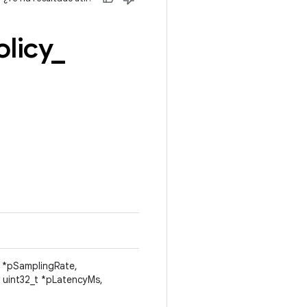
olicy
_
t *pSamplingRate,
 uint32_t *pLatencyMs,