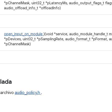
*pChannelMask, uint32_t *pLatencyMs, audio_output_flags_t flag
audio_offload_info_t *offloadInfo)
open_input_on_module
)(void *service, audio_module_handle_t m
*pDevices, uint32_t *pSamplingRate, audio_format_t *pFormat, 
*pChannelMask)
llada
 archivo
audio_policy.h
.