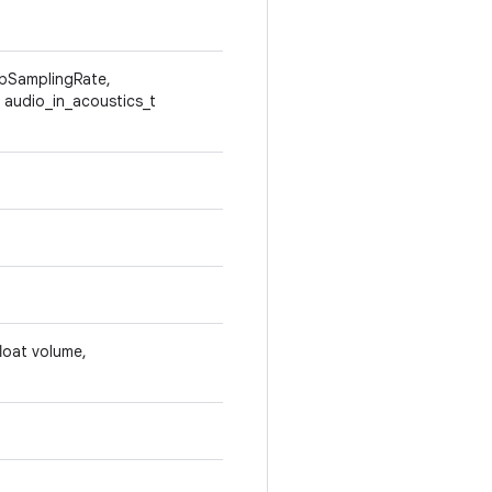
 *pSamplingRate,
 audio_in_acoustics_t
loat volume,