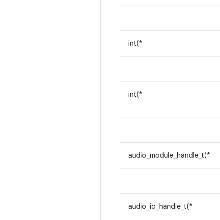
int(*
int(*
audio_module_handle_t(*
audio_io_handle_t(*