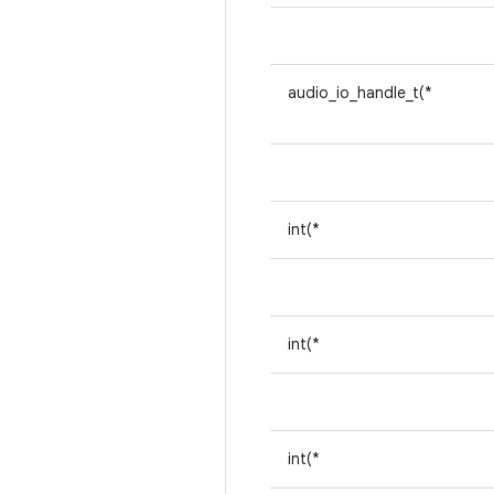
audio_io_handle_t(*
int(*
int(*
int(*