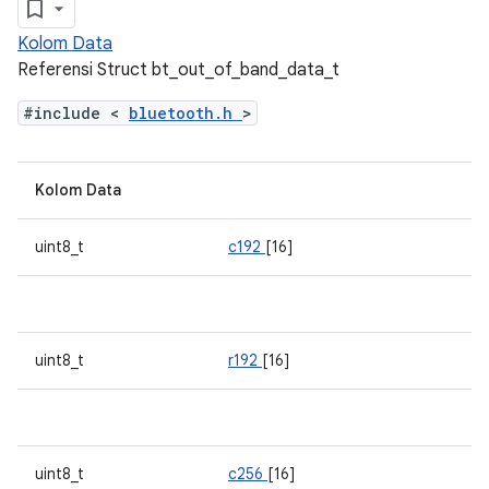
Kolom Data
Referensi Struct bt_out_of_band_data_t
#include <
bluetooth.h
>
Kolom Data
uint8_t
c192
[16]
uint8_t
r192
[16]
uint8_t
c256
[16]