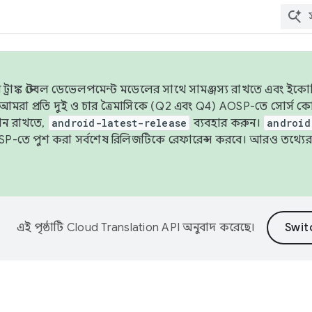
াঙ্ক স্টেবল ডেভেলপমেন্ট মডেলের সাথে সামঞ্জস্য রাখতে এবং ইকোসিস্ট
ে, আমরা প্রতি দুই ও চার ত্রৈমাসিকে (Q2 এবং Q4) AOSP-তে সোর্স
ান রাখতে,
android-latest-release
ব্যবহার করুন।
android
বদা AOSP-তে পুশ করা সর্বশেষ রিলিজটিকে রেফারেন্স করবে। আরও তথ্যের
এই পৃষ্ঠাটি
Cloud Translation API
অনুবাদ করেছে।