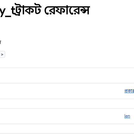
y
_
t স্ট্রাকট রেফারেন্স
স
>
প্রকা
len