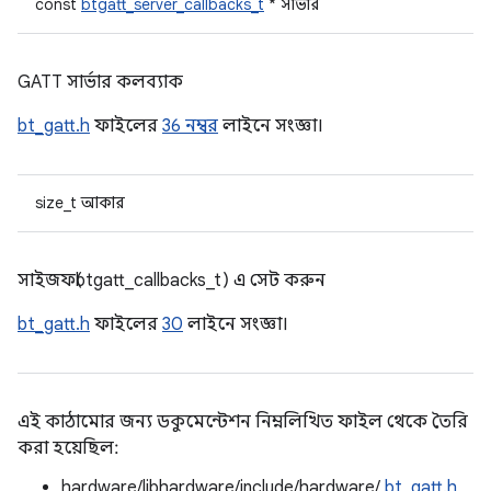
const
btgatt_server_callbacks_t
* সার্ভার
GATT সার্ভার কলব্যাক
bt_gatt.h
ফাইলের
36 নম্বর
লাইনে সংজ্ঞা।
size_t আকার
সাইজফ(btgatt_callbacks_t) এ সেট করুন
bt_gatt.h
ফাইলের
30
লাইনে সংজ্ঞা।
এই কাঠামোর জন্য ডকুমেন্টেশন নিম্নলিখিত ফাইল থেকে তৈরি
করা হয়েছিল:
hardware/libhardware/include/hardware/
bt_gatt.h