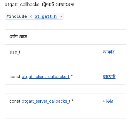
btgatt_callbacks_t স্ট্রাকট রেফারেন্স
#include <
bt_gatt.h
>
ডেটা ক্ষেত্র
size_t
আকার
const
btgatt_client_callbacks_t
*
ক্লায়েন্ট
const
btgatt_server_callbacks_t
*
সার্ভার