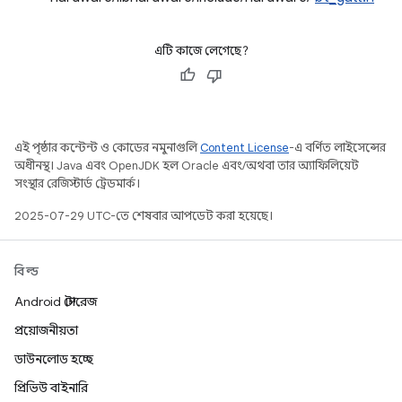
এটি কাজে লেগেছে?
এই পৃষ্ঠার কন্টেন্ট ও কোডের নমুনাগুলি
Content License
-এ বর্ণিত লাইসেন্সের
অধীনস্থ। Java এবং OpenJDK হল Oracle এবং/অথবা তার অ্যাফিলিয়েট
সংস্থার রেজিস্টার্ড ট্রেডমার্ক।
2025-07-29 UTC-তে শেষবার আপডেট করা হয়েছে।
বিল্ড
Android স্টোরেজ
প্রয়োজনীয়তা
ডাউনলোড হচ্ছে
প্রিভিউ বাইনারি