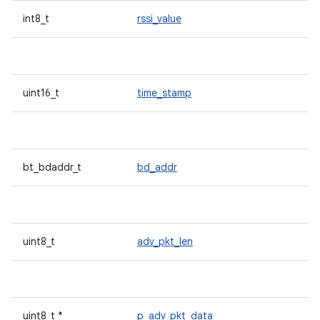
int8_t
rssi_value
uint16_t
time_stamp
bt_bdaddr_t
bd_addr
uint8_t
adv_pkt_len
uint8_t *
p_adv_pkt_data