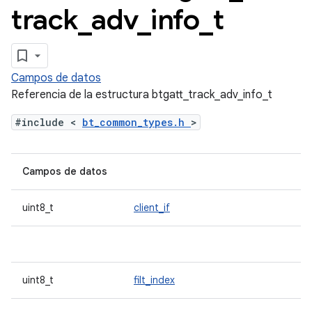
track
_
adv
_
info
_
t
Campos de datos
Referencia de la estructura btgatt_track_adv_info_t
#include <
bt_common_types.h
>
Campos de datos
uint8_t
client_if
uint8_t
filt_index