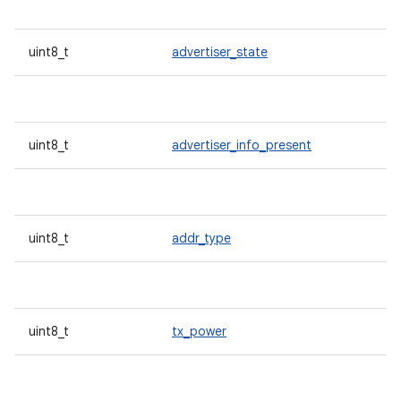
uint8_t
advertiser_state
uint8_t
advertiser_info_present
uint8_t
addr_type
uint8_t
tx_power