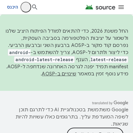
היכנס
החל משנת 2026, כדי להתאים למודל הפיתוח היציב שלנו
ולשמור על יציבות הפלטפורמה בסביבה העסקית,
נפרסם קוד מקור ב-AOSP ברבעון השני וברבעון הרביעי.
כדי ליצור ולתרום ל-AOSP, צריך להשתמש ב-
android-
latest-release
. הענף
android-latest-release
manifest תמיד יפנה לגרסה האחרונה שנדחפה ל-AOSP.
מידע נוסף זמין במאמר
שינויים ב-AOSP
.
‫Google משתמשת בטכנולוגיית AI כדי לתרגם תוכן
לשפה המועדפת עליך. בתרגומים כאלו עשויות להיות
שגיאות.