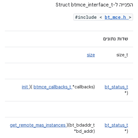
הפנייה ל-Struct btmce_interface_t
#include <
bt_mce.h
>
שדות נתונים
size
size_t
init
)(
btmce_callbacks_t
*callbacks)
bt_status_t
(*
get_remote_mas_instances
)(bt_bdaddr_t
bt_status_t
*bd_addr)
(*