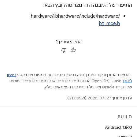
התיעוד של המבנה הזה נוצר מהקובץ הבא:
hardware/libhardware/include/hardware/
bt_mce.h
המידע עזר לך?
דוגמאות התוכן והקוד שבדף הזה כפופות לרישיונות המפורטים בקטע
רישיון
לתוכן
.‏ Java ו-OpenJDK הם סימנים מסחריים או סימנים מסחריים רשומים
של חברת Oracle ו/או של השותפים העצמאיים שלה.
עדכון אחרון: 2025-07-27 (שעון UTC).
BUILD
מאגר Android