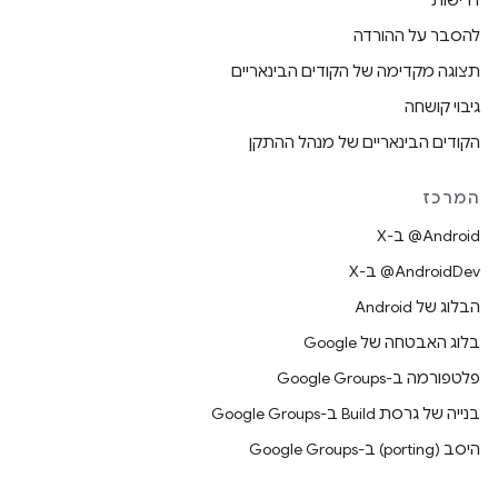
דרישות
להסבר על ההורדה
תצוגה מקדימה של הקודים הבינאריים
גיבוי קושחה
הקודים הבינאריים של מנהל ההתקן
המרכז
‫‎@Android ב-X
‫‎@AndroidDev ב-X
הבלוג של Android
בלוג האבטחה של Google
פלטפורמה ב-Google Groups
בנייה של גרסת Build ב-Google Groups
היסב (porting) ב-Google Groups