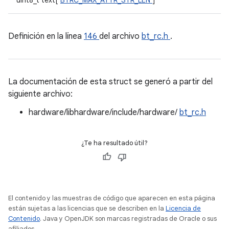
uint8_t text[
BTRC_MAX_ATTR_STR_LEN
]
Definición en la línea
146
del archivo
bt_rc.h
.
La documentación de esta struct se generó a partir del
siguiente archivo:
hardware/libhardware/include/hardware/
bt_rc.h
¿Te ha resultado útil?
El contenido y las muestras de código que aparecen en esta página
están sujetas a las licencias que se describen en la
Licencia de
Contenido
. Java y OpenJDK son marcas registradas de Oracle o sus
afiliados.