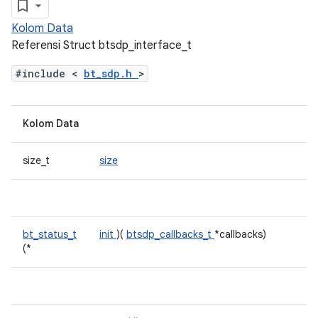
Kolom Data
Referensi Struct btsdp_interface_t
#include <
bt_sdp.h
>
Kolom Data
size_t
size
bt_status_t
init
)(
btsdp_callbacks_t
*callbacks)
(*