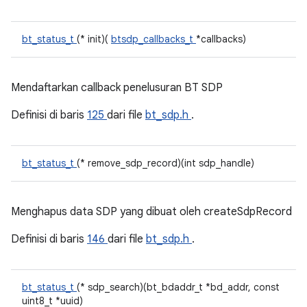
bt_status_t
(* init)(
btsdp_callbacks_t
*callbacks)
Mendaftarkan callback penelusuran BT SDP
Definisi di baris
125
dari file
bt_sdp.h
.
bt_status_t
(* remove_sdp_record)(int sdp_handle)
Menghapus data SDP yang dibuat oleh createSdpRecord
Definisi di baris
146
dari file
bt_sdp.h
.
bt_status_t
(* sdp_search)(bt_bdaddr_t *bd_addr, const
uint8_t *uuid)