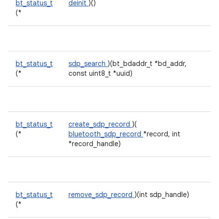
bt_status_t
deinit
)()
(*
bt_status_t
sdp_search
)(bt_bdaddr_t *bd_addr,
(*
const uint8_t *uuid)
bt_status_t
create_sdp_record
)(
(*
bluetooth_sdp_record
*record, int
*record_handle)
bt_status_t
remove_sdp_record
)(int sdp_handle)
(*