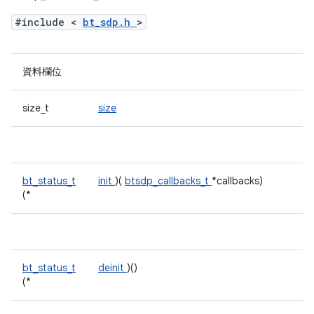
#include <
bt_sdp.h
>
資料欄位
size_t
size
bt_status_t
init
)(
btsdp_callbacks_t
*callbacks)
(*
bt_status_t
deinit
)()
(*