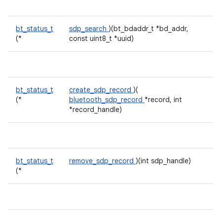
bt_status_t
sdp_search
)(bt_bdaddr_t *bd_addr,
(*
const uint8_t *uuid)
bt_status_t
create_sdp_record
)(
(*
bluetooth_sdp_record
*record, int
*record_handle)
bt_status_t
remove_sdp_record
)(int sdp_handle)
(*