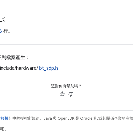
_t)
16
行。
下列檔案產生：
/include/hardware/
bt_sdp.h
這對你有幫助嗎？
容授權
》中的授權所規範。Java 與 OpenJDK 是 Oracle 和/或其關係企業的
間)。