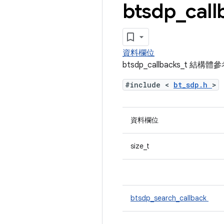
btsdp
_
call
資料欄位
btsdp_callbacks_t 結構
#include <
bt_sdp.h
>
資料欄位
size_t
btsdp_search_callback