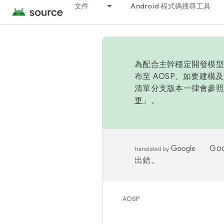
文件
Android 程式碼搜尋工具
為配合主幹穩定開發模型，
布至 AOSP。如要建構及
清單分支版本一律會參照推
更
」。
Go
出錯。
AOSP