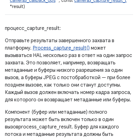
camera3_callback_ops
*, const
camera3_capture_result_t
*result)
процесс_capture_result:
Отправьте результаты завершенного захвата в
платформу.
Process_capture_result()
может
вызываться HAL несколько раз в ответ на один запрос
захвата. Это позволяет, например, возвращать
метаданные и буферы низкого разрешения за один
вызов, а буферы JPEG с постобработкой — при более
позднем вызове, как только они станут доступны.
Каждый вызов должен включать номер кадра запроса,
для которого он возвращает метаданные или буферы.
Компонент (буфер или метаданные) полного
результата может быть включен только в один
вызовprocess_capture_result. Буфер для каждого
потока и метаданные результата должны быть