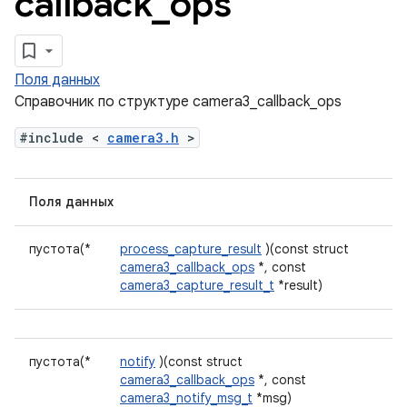
callback
_
ops
Поля данных
Справочник по структуре camera3_callback_ops
#include <
camera3.h
>
Поля данных
пустота(*
process_capture_result
)(const struct
camera3_callback_ops
*, const
camera3_capture_result_t
*result)
пустота(*
notify
)(const struct
camera3_callback_ops
*, const
camera3_notify_msg_t
*msg)