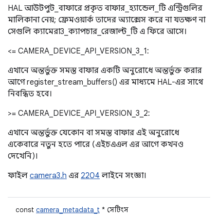
HAL আউটপুট_বাফারে প্রকৃত বাফার_হ্যান্ডেল_টি এন্ট্রিগুলির
মালিকানা নেয়; ফ্রেমওয়ার্ক তাদের অ্যাক্সেস করে না যতক্ষণ না
সেগুলি ক্যামেরা3_ক্যাপচার_রেজাল্ট_টি এ ফিরে আসে।
<= CAMERA_DEVICE_API_VERSION_3_1:
এখানে অন্তর্ভুক্ত সমস্ত বাফার একটি অনুরোধে অন্তর্ভুক্ত করার
আগে register_stream_buffers() এর মাধ্যমে HAL-এর সাথে
নিবন্ধিত হবে।
>= CAMERA_DEVICE_API_VERSION_3_2:
এখানে অন্তর্ভুক্ত যেকোন বা সমস্ত বাফার এই অনুরোধে
একেবারে নতুন হতে পারে (এইচএএল এর আগে কখনও
দেখেনি)।
ফাইল
camera3.h
এর
2204
লাইনে সংজ্ঞা।
const
camera_metadata_t
* সেটিংস