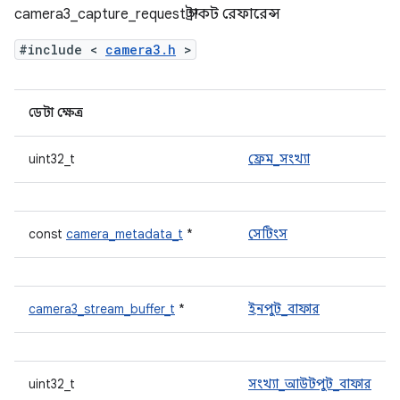
camera3_capture_request স্ট্রাকট রেফারেন্স
#include <
camera3.h
>
ডেটা ক্ষেত্র
uint32_t
ফ্রেম_সংখ্যা
const
camera_metadata_t
*
সেটিংস
camera3_stream_buffer_t
*
ইনপুট_বাফার
uint32_t
সংখ্যা_আউটপুট_বাফার