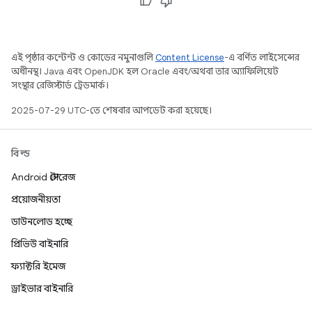
এই পৃষ্ঠার কন্টেন্ট ও কোডের নমুনাগুলি
Content License
-এ বর্ণিত লাইসেন্সের
অধীনস্থ। Java এবং OpenJDK হল Oracle এবং/অথবা তার অ্যাফিলিয়েট
সংস্থার রেজিস্টার্ড ট্রেডমার্ক।
2025-07-29 UTC-তে শেষবার আপডেট করা হয়েছে।
বিল্ড
Android স্টোরেজ
প্রয়োজনীয়তা
ডাউনলোড হচ্ছে
প্রিভিউ বাইনারি
ফ্যাক্টরি ইমেজ
ড্রাইভার বাইনারি