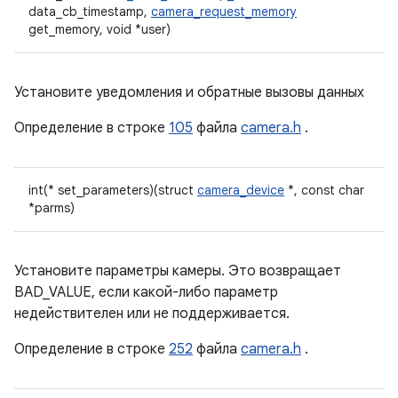
data_cb_timestamp,
camera_request_memory
get_memory, void *user)
Установите уведомления и обратные вызовы данных
Определение в строке
105
файла
camera.h
.
int(* set_parameters)(struct
camera_device
*, const char
*parms)
Установите параметры камеры. Это возвращает
BAD_VALUE, если какой-либо параметр
недействителен или не поддерживается.
Определение в строке
252
файла
camera.h
.