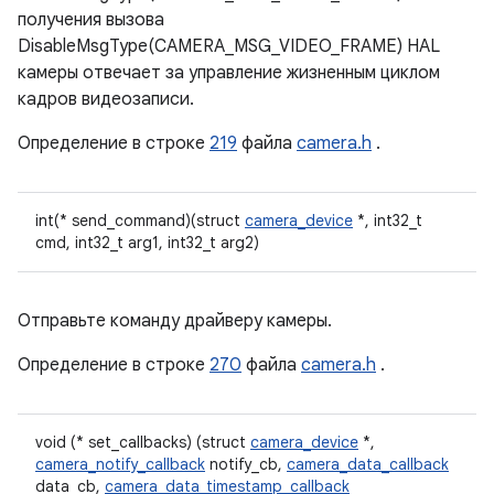
получения вызова
DisableMsgType(CAMERA_MSG_VIDEO_FRAME) HAL
камеры отвечает за управление жизненным циклом
кадров видеозаписи.
Определение в строке
219
файла
camera.h
.
int(* send_command)(struct
camera_device
*, int32_t
cmd, int32_t arg1, int32_t arg2)
Отправьте команду драйверу камеры.
Определение в строке
270
файла
camera.h
.
void (* set_callbacks) (struct
camera_device
*,
camera_notify_callback
notify_cb,
camera_data_callback
data_cb,
camera_data_timestamp_callback