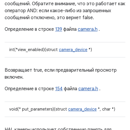
сообщений. Обратите внимание, что это работает как
оператор AND: если какое-либо из запрошенных
сообщений отключено, это вернет false.
Определение в строке
139
файла
camera.h
.
int(*view_enabled)(struct
camera_device
*)
Возвращает true, если предварительный просмотр
включен.
Определение в строке
154
файла
camera.h
.
void(* put_parameters)(struct
camera_device
*, char *)
HAL камеры использует собственную память для