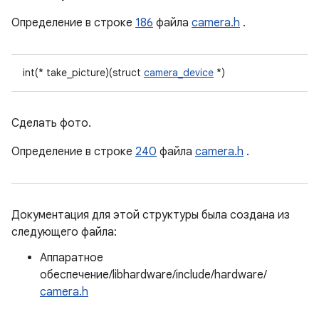
Определение в строке
186
файла
camera.h
.
int(* take_picture)(struct
camera_device
*)
Сделать фото.
Определение в строке
240
файла
camera.h
.
Документация для этой структуры была создана из
следующего файла:
Аппаратное
обеспечение/libhardware/include/hardware/
camera.h