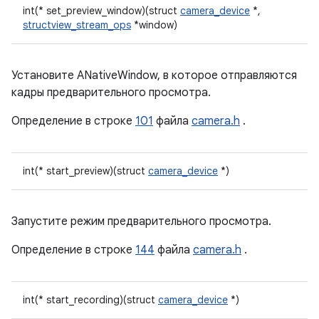
int(* set_preview_window)(struct
camera_device
*,
structview_stream_ops
*window)
Установите ANativeWindow, в которое отправляются
кадры предварительного просмотра.
Определение в строке
101
файла
camera.h
.
int(* start_preview)(struct
camera_device
*)
Запустите режим предварительного просмотра.
Определение в строке
144
файла
camera.h
.
int(* start_recording)(struct
camera_device
*)