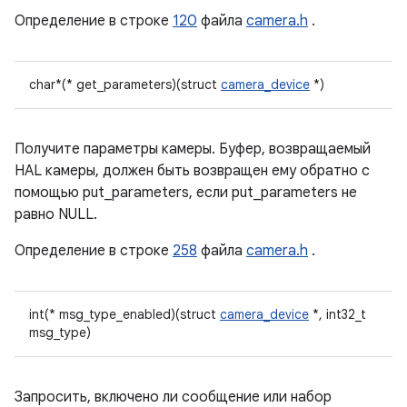
Определение в строке
120
файла
camera.h
.
char*(* get_parameters)(struct
camera_device
*)
Получите параметры камеры. Буфер, возвращаемый
HAL камеры, должен быть возвращен ему обратно с
помощью put_parameters, если put_parameters не
равно NULL.
Определение в строке
258
файла
camera.h
.
int(* msg_type_enabled)(struct
camera_device
*, int32_t
msg_type)
Запросить, включено ли сообщение или набор