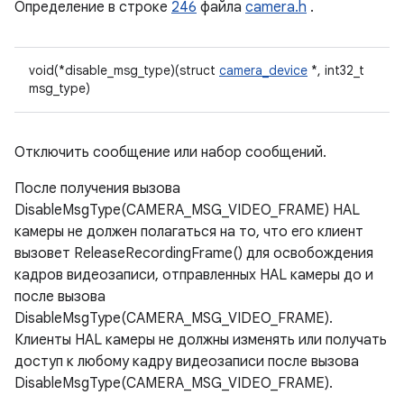
Определение в строке
246
файла
camera.h
.
void(*disable_msg_type)(struct
camera_device
*, int32_t
msg_type)
Отключить сообщение или набор сообщений.
После получения вызова
DisableMsgType(CAMERA_MSG_VIDEO_FRAME) HAL
камеры не должен полагаться на то, что его клиент
вызовет ReleaseRecordingFrame() для освобождения
кадров видеозаписи, отправленных HAL камеры до и
после вызова
DisableMsgType(CAMERA_MSG_VIDEO_FRAME).
Клиенты HAL камеры не должны изменять или получать
доступ к любому кадру видеозаписи после вызова
DisableMsgType(CAMERA_MSG_VIDEO_FRAME).