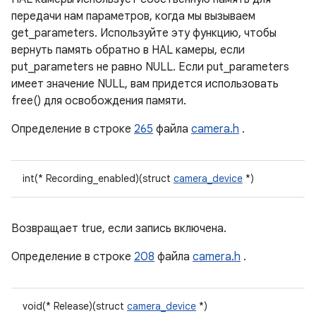
передачи нам параметров, когда мы вызываем
get_parameters. Используйте эту функцию, чтобы
вернуть память обратно в HAL камеры, если
put_parameters не равно NULL. Если put_parameters
имеет значение NULL, вам придется использовать
free() для освобождения памяти.
Определение в строке
265
файла
camera.h
.
int(* Recording_enabled)(struct
camera_device
*)
Возвращает true, если запись включена.
Определение в строке
208
файла
camera.h
.
void(* Release)(struct
camera_device
*)