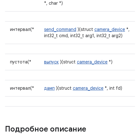
*, char *)
интервал(*
send_command
)(struct
camera_device
*,
int32_t cmd, int32_t arg1, int32_t arg2)
пустота(*
выпуск
)(struct
camera_device
*)
интервал(*
дамп
)(struct
camera_device
*, int fd)
Подробное описание