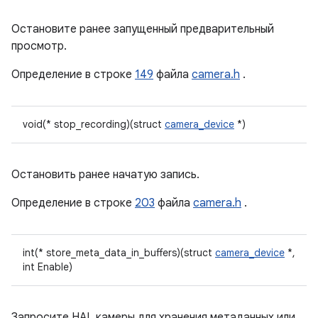
Остановите ранее запущенный предварительный
просмотр.
Определение в строке
149
файла
camera.h
.
void(* stop_recording)(struct
camera_device
*)
Остановить ранее начатую запись.
Определение в строке
203
файла
camera.h
.
int(* store_meta_data_in_buffers)(struct
camera_device
*,
int Enable)
Запросите HAL камеры для хранения метаданных или