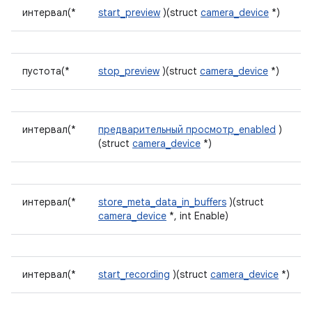
интервал(*
start_preview
)(struct
camera_device
*)
пустота(*
stop_preview
)(struct
camera_device
*)
интервал(*
предварительный просмотр_enabled
)
(struct
camera_device
*)
интервал(*
store_meta_data_in_buffers
)(struct
camera_device
*, int Enable)
интервал(*
start_recording
)(struct
camera_device
*)