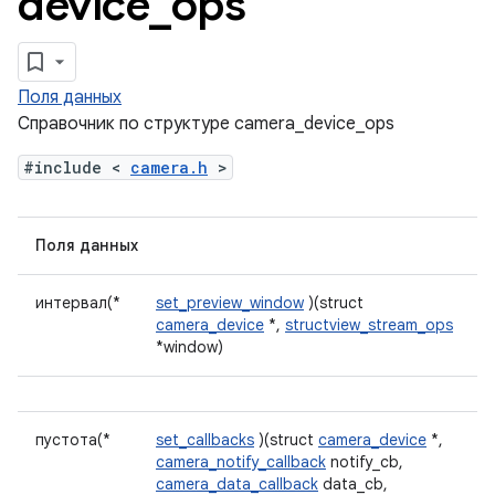
device
_
ops
Поля данных
Справочник по структуре camera_device_ops
#include <
camera.h
>
Поля данных
интервал(*
set_preview_window
)(struct
camera_device
*,
structview_stream_ops
*window)
пустота(*
set_callbacks
)(struct
camera_device
*,
camera_notify_callback
notify_cb,
camera_data_callback
data_cb,