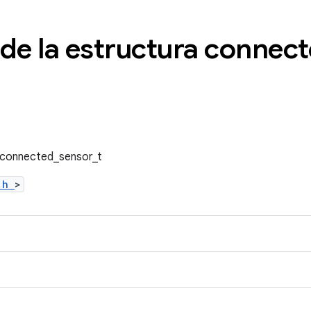
 de la estructura connec
a connected_sensor_t
b.h
>