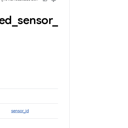
ted
_
sensor
_
sensor_id