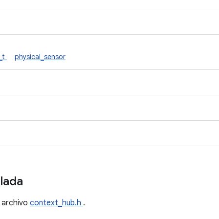
n_t
physical_sensor
llada
l archivo
context_hub.h
.