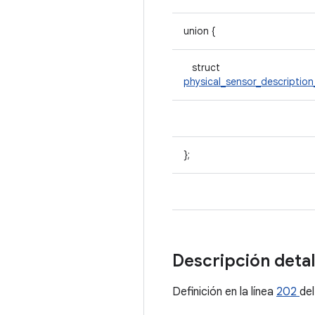
union {
struct
physical_sensor_descriptio
};
Descripción deta
Definición en la línea
202
de