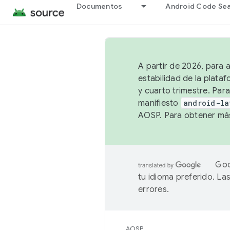
Documentos
Android Code Se
A partir de 2026, para 
estabilidad de la plata
y cuarto trimestre. Para
manifiesto
android-la
AOSP. Para obtener más
Goo
tu idioma preferido. L
errores.
AOSP