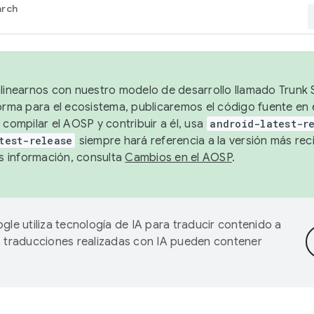
arch
alinearnos con nuestro modelo de desarrollo llamado Trunk S
forma para el ecosistema, publicaremos el código fuente en
 compilar el AOSP y contribuir a él, usa
android-latest-r
test-release
siempre hará referencia a la versión más reci
 información, consulta
Cambios en el AOSP
.
gle utiliza tecnología de IA para traducir contenido a
as traducciones realizadas con IA pueden contener