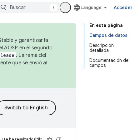
/
Acceder
En esta página
Campos de datos
table y garantizar la
Descripción
 el AOSP en el segundo
detallada
elease
. La rama del
Documentación de
ente que se envió al
campos
¿Te ha resultado útil?