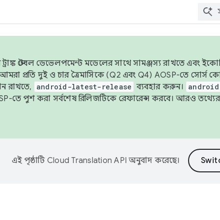
াঙ্ক স্টেবল ডেভেলপমেন্ট মডেলের সাথে সামঞ্জস্য রাখতে এবং ইকোসিস্ট
ে, আমরা প্রতি দুই ও চার ত্রৈমাসিকে (Q2 এবং Q4) AOSP-তে সোর্স
ান রাখতে,
android-latest-release
ব্যবহার করুন।
android
বদা AOSP-তে পুশ করা সর্বশেষ রিলিজটিকে রেফারেন্স করবে। আরও তথ্যের
এই পৃষ্ঠাটি
Cloud Translation API
অনুবাদ করেছে।