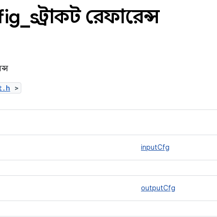
fig
_
s স্ট্রাকট রেফারেন্স
ন্স
t.h
>
inputCfg
outputCfg