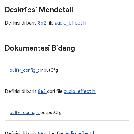
Deskripsi Mendetail
Definisi di baris
862
file
audio_effect.h
.
Dokumentasi Bidang
buffer_config_t
inputCfg
Definisi di baris
863
dari file
audio_effect.h
.
buffer_config_t
outputCfg
Definisi di baris
864
dari file
audio_effect.h
.