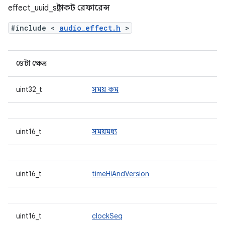
effect_uuid_s স্ট্রাকট রেফারেন্স
#include <
audio_effect.h
>
ডেটা ক্ষেত্র
uint32_t
সময় কম
uint16_t
সময়মধ্য
uint16_t
timeHiAndVersion
uint16_t
clockSeq