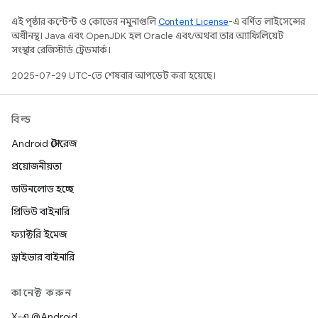
এই পৃষ্ঠার কন্টেন্ট ও কোডের নমুনাগুলি
Content License
-এ বর্ণিত লাইসেন্সের
অধীনস্থ। Java এবং OpenJDK হল Oracle এবং/অথবা তার অ্যাফিলিয়েট
সংস্থার রেজিস্টার্ড ট্রেডমার্ক।
2025-07-29 UTC-তে শেষবার আপডেট করা হয়েছে।
বিল্ড
Android স্টোরেজ
প্রয়োজনীয়তা
ডাউনলোড হচ্ছে
প্রিভিউ বাইনারি
ফ্যাক্টরি ইমেজ
ড্রাইভার বাইনারি
কানেক্ট করুন
X-এ @Android