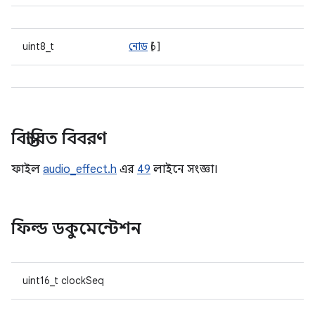
uint8_t
নোড
[6]
বিস্তারিত বিবরণ
ফাইল
audio_effect.h
এর
49
লাইনে সংজ্ঞা।
ফিল্ড ডকুমেন্টেশন
uint16_t clockSeq