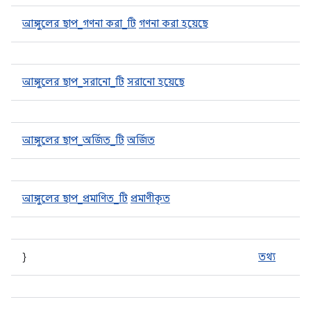
আঙ্গুলের ছাপ_গণনা করা_টি
গণনা করা হয়েছে
আঙ্গুলের ছাপ_সরানো_টি
সরানো হয়েছে
আঙ্গুলের ছাপ_অর্জিত_টি
অর্জিত
আঙ্গুলের ছাপ_প্রমাণিত_টি
প্রমাণীকৃত
}
তথ্য