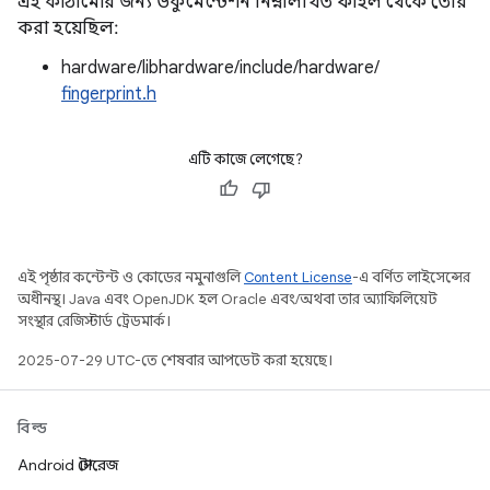
এই কাঠামোর জন্য ডকুমেন্টেশন নিম্নলিখিত ফাইল থেকে তৈরি
করা হয়েছিল:
hardware/libhardware/include/hardware/
fingerprint.h
এটি কাজে লেগেছে?
এই পৃষ্ঠার কন্টেন্ট ও কোডের নমুনাগুলি
Content License
-এ বর্ণিত লাইসেন্সের
অধীনস্থ। Java এবং OpenJDK হল Oracle এবং/অথবা তার অ্যাফিলিয়েট
সংস্থার রেজিস্টার্ড ট্রেডমার্ক।
2025-07-29 UTC-তে শেষবার আপডেট করা হয়েছে।
বিল্ড
Android স্টোরেজ