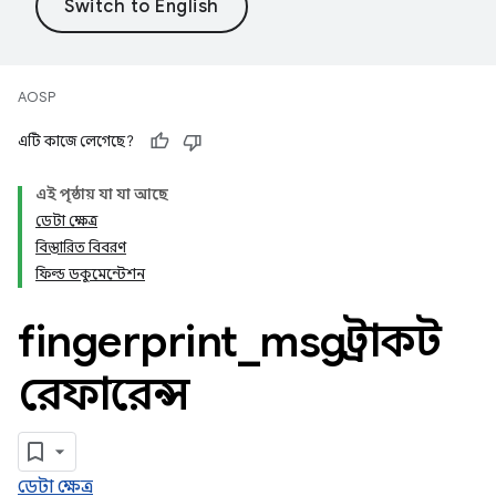
AOSP
এটি কাজে লেগেছে?
এই পৃষ্ঠায় যা যা আছে
ডেটা ক্ষেত্র
বিস্তারিত বিবরণ
ফিল্ড ডকুমেন্টেশন
fingerprint
_
msg স্ট্রাকট
রেফারেন্স
ডেটা ক্ষেত্র