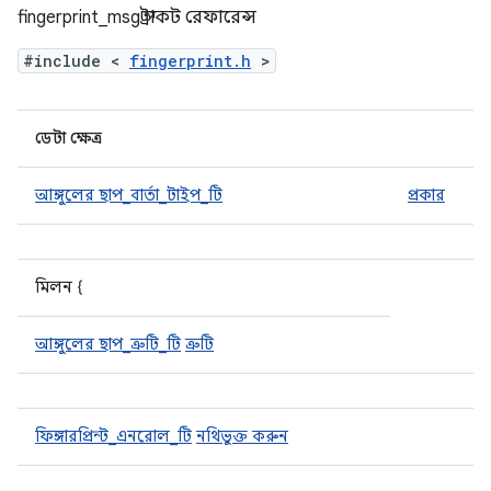
fingerprint_msg স্ট্রাকট রেফারেন্স
#include <
fingerprint.h
>
ডেটা ক্ষেত্র
আঙ্গুলের ছাপ_বার্তা_টাইপ_টি
প্রকার
মিলন {
আঙ্গুলের ছাপ_ত্রুটি_টি
ত্রুটি
ফিঙ্গারপ্রিন্ট_এনরোল_টি
নথিভুক্ত করুন